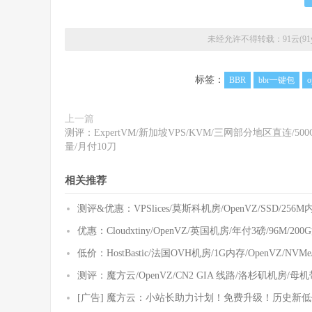
未经允许不得转载：
91云(91y
标签：
BBR
bbr一键包
o
上一篇
测评：ExpertVM/新加坡VPS/KVM/三网部分地区直连/500
量/月付10刀
相关推荐
测评&优惠：VPSlices/莫斯科机房/OpenVZ/SSD/256
优惠：Cloudxtiny/OpenVZ/英国机房/年付3磅/96M/2
低价：HostBastic/法国OVH机房/1G内存/OpenVZ/NV
测评：魔方云/OpenVZ/CN2 GIA 线路/洛杉矶机房/母机
[广告] 魔方云：小站长助力计划！免费升级！历史新低