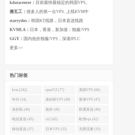
kdatacenter：
目前最快最稳定的韩国VPS。
搬瓦工：
很多人的第一台VPS..上线KVM中
starrydns：
韩国KT线路，日本直连线路
KVMLA：
日本，香港，新加坡：独服/VPS
GGY：
国内低价独服/VPS，深港IPLC
更多>>
热门标签
kvm (242)
openVZ (77)
美国VPS (66)
年付 (54)
洛杉矶VPS (49)
香港VPS (47)
洛杉矶 (46)
低价 (46)
联通直连 (46)
电信直连 (45)
cn2 (42)
欧洲vps (42)
移动直连 (37)
日本VPS (35)
无限流量 (35)