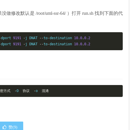
认是 /root/uml-ssr-64/ ）打开 run.sh 找到下面的代
-
dport 
9191
-
j DNAT 
--
to
-
destination 
10.0
.
0.2
-
dport 
9191
-
j DNAT 
--
to
-
destination 
10.0
.
0.2
密方式
-
O  
协议
-
o  
混淆
赞(
9
)