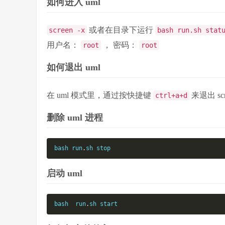
如何进入 uml
或者在目录下运行
screen -x
bash run.sh stat
用户名：
， 密码：
root
root
如何退出 uml
在 uml 模式里，通过按快捷键
来退出 scr
ctrl+a+d
删除 uml 进程
bash run
.
sh stop
启动 uml
bash  run
.
sh start