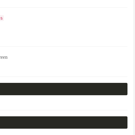
us
een