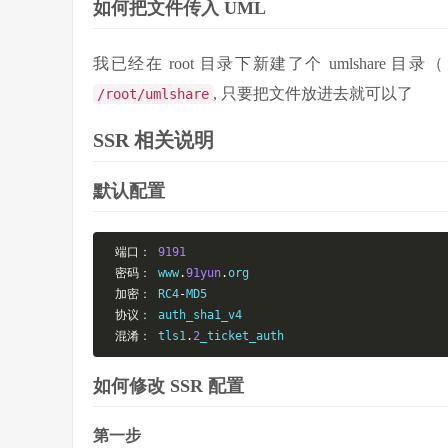
如何把文件传入 UML
我已经在 root 目录下新建了个 umlshare 目录
, 只要把文件放进去就可以了
/root/umlshare
SSR 相关说明
默认配置
端口：
9191
密码：
 www
.
91yun
.
org

加密：
 RC4
-
MD5

协议：
 auth_sha1_v4

混淆：
 tls1
.
2
_ticket_auth
如何修改 SSR 配置
第一步