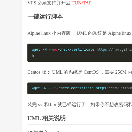
VPS 必须支持并开启
TUN/TAP
一键运行脚本
Alpine linux 小内存版： UML 的系统是 Alpine 
wget 
-
N 
--
no
-
check
-
certificate https
:
//raw.githu
h
Centos 版： UML 的系统是 CentOS ，需要 25
wget 
-
N 
--
no
-
check
-
certificate https
:
//raw.githu
装完 ssr 和 bbr 就已经运行了，如果你不想
UML 相关说明