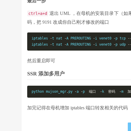
最后一步
退出 UML ，在母机的安装目录下（如果没做修改默
ctrl+a+d
码，把 9191 改成你自己刚才修改的端口
iptables 
-
t nat 
-
A PREROUTING 
-
i venet0 
-
p tcp 
-
iptables 
-
t nat 
-
A PREROUTING 
-
i venet0 
-
p udp 
-
然后重启即可
SSR 添加多用户
python mujson_mgr
.
py 
-
a 
-
p  
端口
-
k  
密码
-
m  
加
加完记得在母机增加 iptables 端口转发相关的代码