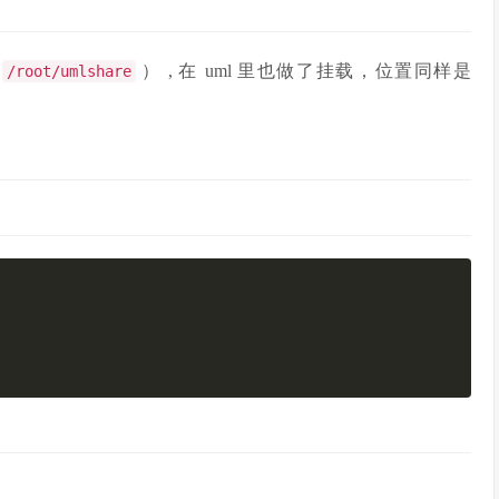
（
） , 在 uml 里也做了挂载，位置同样是
/root/umlshare