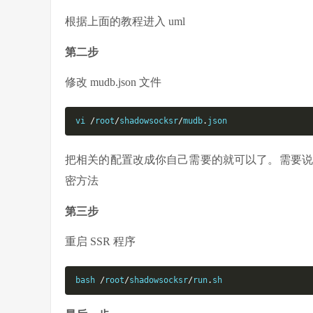
根据上面的教程进入 uml
第二步
修改 mudb.json 文件
vi 
/
root
/
shadowsocksr
/
mudb
.
json
把相关的配置改成你自己需要的就可以了。需要说明的
密方法
第三步
重启 SSR 程序
bash 
/
root
/
shadowsocksr
/
run
.
sh