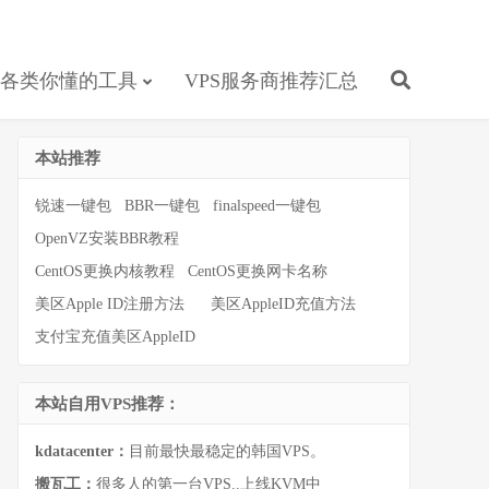
各类你懂的工具
VPS服务商推荐汇总
本站推荐
锐速一键包
BBR一键包
finalspeed一键包
OpenVZ安装BBR教程
CentOS更换内核教程
CentOS更换网卡名称
美区Apple ID注册方法
美区AppleID充值方法
支付宝充值美区AppleID
本站自用VPS推荐：
kdatacenter：
目前最快最稳定的韩国VPS。
搬瓦工：
很多人的第一台VPS..上线KVM中