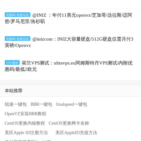
@INIZ ：年付11美元openvz/芝加哥/达拉斯/迈阿
优惠码/优惠信息
密/罗马尼亚/洛杉矶
@inizcom：INIZ大容量硬盘/512G硬盘仅需月付3
优惠码/优惠信息
英镑/Openvz
荷兰VPS测试：ultravps.eu阿姆斯特丹VPS测试/内附优
VPS测评
惠码/最低2欧元
本站推荐
锐速一键包
BBR一键包
finalspeed一键包
OpenVZ安装BBR教程
CentOS更换内核教程
CentOS更换网卡名称
美区Apple ID注册方法
美区AppleID充值方法