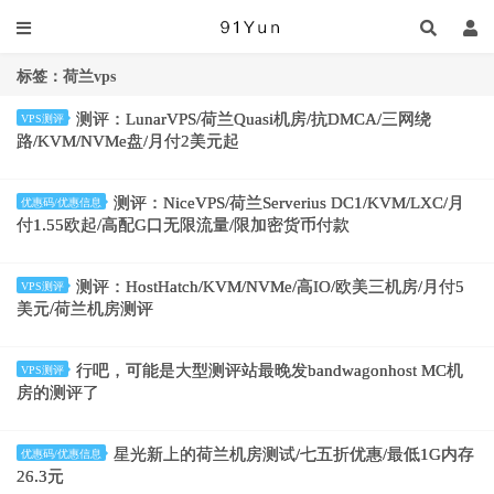
标签：荷兰vps
测评：LunarVPS/荷兰Quasi机房/抗DMCA/三网绕
VPS测评
路/KVM/NVMe盘/月付2美元起
测评：NiceVPS/荷兰Serverius DC1/KVM/LXC/月
优惠码/优惠信息
付1.55欧起/高配G口无限流量/限加密货币付款
测评：HostHatch/KVM/NVMe/高IO/欧美三机房/月付5
VPS测评
美元/荷兰机房测评
行吧，可能是大型测评站最晚发bandwagonhost MC机
VPS测评
房的测评了
星光新上的荷兰机房测试/七五折优惠/最低1G内存
优惠码/优惠信息
26.3元