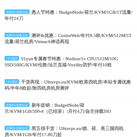
愚人节特惠：BudgetNode/荷兰/KVM/1GB/1T流量/
优惠码/优惠信息
年付24刀
测评&优惠：ContraWeb/年付8.5欧/KVM/512M/5T
优惠码/优惠信息
流量/荷兰机房/Virmach神话再现
91yun专属春节特惠：Nodion/1v CPU/512M/10G
VPS测评
SSD/500G/KVM/伦敦/法兰克福/Voxility防护/年付10欧
干货再现：Ultravps.eu/KVM/欧美四机房/本站专属优惠
VPS测评
码/半年8欧起/附四机房机房测评
新年促销：BudgetNode/荷
优惠码/优惠信息
兰/KVM/1GB/3IPv4（已结束）/月付4刀/自主挂载ISO
黑五很干货：Ultravps.eu/德、荷、美三国四机
优惠码/优惠信息
房/KVM/1GB/年付17.80刀起