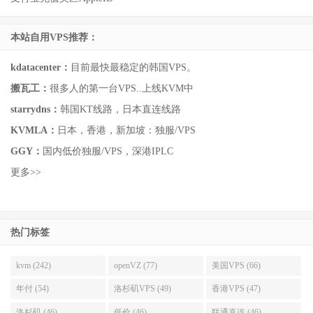
本站自用VPS推荐：
kdatacenter：
目前最快最稳定的韩国VPS。
搬瓦工：
很多人的第一台VPS..上线KVM中
starrydns：
韩国KT线路，日本直连线路
KVMLA：
日本，香港，新加坡：独服/VPS
GGY：
国内低价独服/VPS，深港IPLC
更多>>
热门标签
kvm (242)
openVZ (77)
美国VPS (66)
年付 (54)
洛杉矶VPS (49)
香港VPS (47)
洛杉矶 (46)
低价 (46)
联通直连 (46)