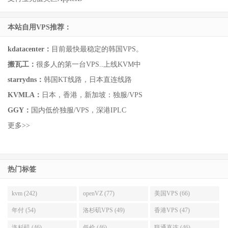
本站自用VPS推荐：
kdatacenter：
目前最快最稳定的韩国VPS。
搬瓦工：
很多人的第一台VPS..上线KVM中
starrydns：
韩国KT线路，日本直连线路
KVMLA：
日本，香港，新加坡：独服/VPS
GGY：
国内低价独服/VPS，深港IPLC
更多>>
热门标签
kvm (242)
openVZ (77)
美国VPS (66)
年付 (54)
洛杉矶VPS (49)
香港VPS (47)
洛杉矶 (46)
低价 (46)
联通直连 (46)