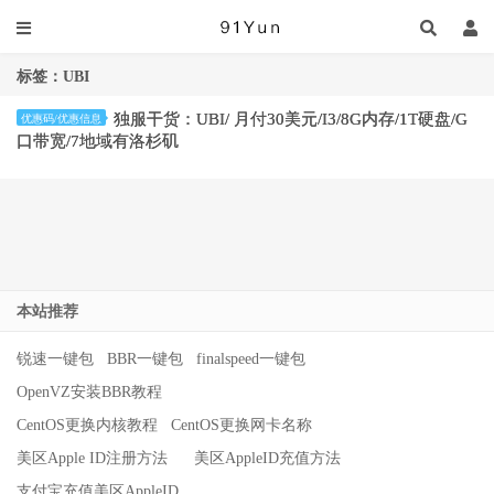
标签：UBI
独服干货：UBI/ 月付30美元/I3/8G内存/1T硬盘/G
优惠码/优惠信息
口带宽/7地域有洛杉矶
本站推荐
锐速一键包
BBR一键包
finalspeed一键包
OpenVZ安装BBR教程
CentOS更换内核教程
CentOS更换网卡名称
美区Apple ID注册方法
美区AppleID充值方法
支付宝充值美区AppleID