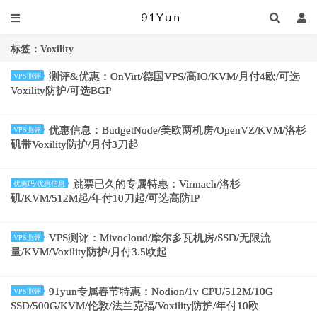
标签：Voxility
测评&优惠：OnVirt/德国VPS/高IO/KVM/月付4欧/可选
VPS测评
Voxility防护/可选BGP
优惠信息：BudgetNode/美欧两机房/OpenVZ/KVM/洛杉
VPS测评
矶带Voxility防护/月付3刀起
跳票已久的专属特惠：Virmach/洛杉
优惠码/优惠信息
矶/KVM/512M起/年付10刀起/可选高防IP
VPS测评：Mivocloud/摩尔多瓦机房/SSD/无限流
VPS测评
量/KVM/Voxility防护/月付3.5欧起
91yun专属春节特惠：Nodion/1v CPU/512M/10G
VPS测评
SSD/500G/KVM/伦敦/法兰克福/Voxility防护/年付10欧