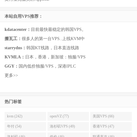
本站自用VPS推荐：
kdatacenter：
目前最快最稳定的韩国VPS。
搬瓦工：
很多人的第一台VPS..上线KVM中
starrydns：
韩国KT线路，日本直连线路
KVMLA：
日本，香港，新加坡：独服/VPS
GGY：
国内低价独服/VPS，深港IPLC
更多>>
热门标签
kvm (242)
openVZ (77)
美国VPS (66)
年付 (54)
洛杉矶VPS (49)
香港VPS (47)
洛杉矶 (46)
低价 (46)
联通直连 (46)