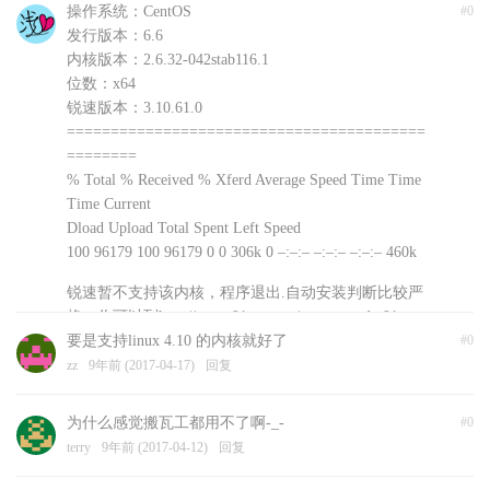
操作系统：CentOS
#0
发行版本：6.6
内核版本：2.6.32-042stab116.1
位数：x64
锐速版本：3.10.61.0
=========================================
========
% Total % Received % Xferd Average Speed Time Time
Time Current
Dload Upload Total Spent Left Speed
100 96179 100 96179 0 0 306k 0 –:–:– –:–:– –:–:– 460k
锐速暂不支持该内核，程序退出.自动安装判断比较严
格，你可以到http://www.91yun.org/serverspeeder91yun
手动下载安装文件尝试不同版本
要是支持linux 4.10 的内核就好了
#0
浅爱
zz
9年前 (2017-04-17)
9年前 (2017-04-18)
回复
回复
为什么感觉搬瓦工都用不了啊-_-
#0
terry
9年前 (2017-04-12)
回复