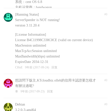
系统：cent OS 6.8
主机运营商：bandwagon
安装的其他软件：shadowsockR
[Running Status]
#0
CHnE
9年前 (2017-09-24)
回复
ServerSpeeder is NOT running!
version 3.11.20.4
[License Information]
License B4C11998C338C0CE (valid on current device)
MaxSession unlimited
MaxTcpAccSession unlimited
MaxBandwidth(kbps) unlimited
ExpireDate 2034-12-31
CHnE
9年前 (2017-09-24)
回复
想請問下版主,KTcloudbiz.olleh的信用卡認證要怎樣才
#0
有辦法過呢?
車
9年前 (2017-09-23)
回复
Debian
#0
3.2.0-3-amd64