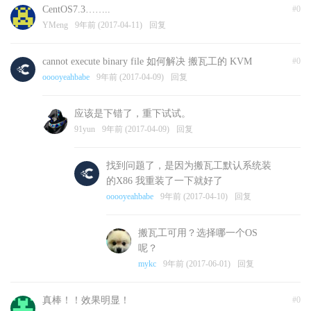
CentOS7.3……..
#0
YMeng
9年前 (2017-04-11)
回复
cannot execute binary file 如何解决 搬瓦工的 KVM
#0
ooooyeahbabe
9年前 (2017-04-09)
回复
应该是下错了，重下试试。
91yun
9年前 (2017-04-09)
回复
找到问题了，是因为搬瓦工默认系统装
的X86 我重装了一下就好了
ooooyeahbabe
9年前 (2017-04-10)
回复
搬瓦工可用？选择哪一个OS
呢？
mykc
9年前 (2017-06-01)
回复
真棒！！效果明显！
#0