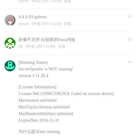
Jayson
9年前 (2017-10-18)
回复
4.4.0-93-generic
#0
Jayson
9年前 (2017-10-18)
回复
好像不支持 比较新的linux内核
#0
zlb
9年前 (2017-10-09)
回复
[Running Status]
#0
ServerSpeeder is NOT running!
version 3.11.20.4
[License Information]
License B4C11998C338C0CE (valid on current device)
MaxSession unlimited
MaxTcpAccSession unlimited
MaxBandwidth(kbps) unlimited
ExpireDate 2034-12-31
为什么提示not running.