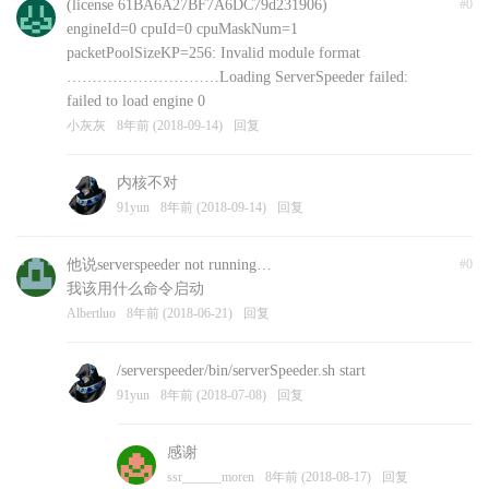
(license 61BA6A27BF7A6DC79d231906)
#0
engineId=0 cpuId=0 cpuMaskNum=1
packetPoolSizeKP=256: Invalid module format
…………………………Loading ServerSpeeder failed:
failed to load engine 0
小灰灰
8年前 (2018-09-14)
回复
内核不对
91yun
8年前 (2018-09-14)
回复
他说serverspeeder not running…
#0
我该用什么命令启动
Albertluo
8年前 (2018-06-21)
回复
/serverspeeder/bin/serverSpeeder.sh start
91yun
8年前 (2018-07-08)
回复
感谢
ssr______moren
8年前 (2018-08-17)
回复