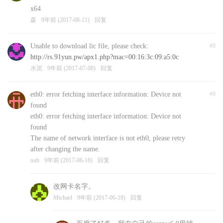
x64
森
9年前 (2017-08-11)
回复
Unable to download lic file, please check:
#0
http://rs.91yun.pw/apx1.php?mac=00:16:3c:09:a5:0c
水泥
9年前 (2017-07-08)
回复
eth0: error fetching interface information: Device not
#0
found
eth0: error fetching interface information: Device not
found
The name of network interface is not eth0, please retry
after changing the name.
nub
9年前 (2017-06-18)
回复
改网卡名字。
Michael
9年前 (2017-06-18)
回复