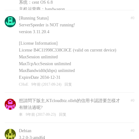
系统：cent OS 6.8
主机运营商：bandwagon
安装的其他软件：shadowsockR
[Running Status]
#0
CHnE
9年前 (2017-09-24)
回复
ServerSpeeder is NOT running!
version 3.11.20.4
[License Information]
License B4C11998C338C0CE (valid on current device)
MaxSession unlimited
MaxTcpAccSession unlimited
MaxBandwidth(kbps) unlimited
ExpireDate 2034-12-31
CHnE
9年前 (2017-09-24)
回复
想請問下版主,KTcloudbiz.olleh的信用卡認證要怎樣才
#0
有辦法過呢?
車
9年前 (2017-09-23)
回复
Debian
#0
3.2.0-3-amd64