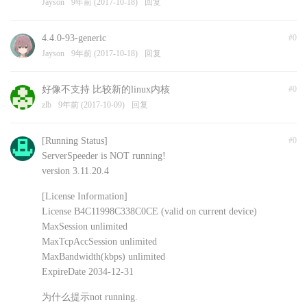
Jayson
9年前 (2017-10-18)
回复
4.4.0-93-generic
#0
Jayson
9年前 (2017-10-18)
回复
好像不支持 比较新的linux内核
#0
zlb
9年前 (2017-10-09)
回复
[Running Status]
#0
ServerSpeeder is NOT running!
version 3.11.20.4
[License Information]
License B4C11998C338C0CE (valid on current device)
MaxSession unlimited
MaxTcpAccSession unlimited
MaxBandwidth(kbps) unlimited
ExpireDate 2034-12-31
为什么提示not running.