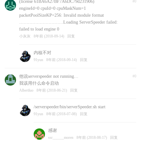
(license 61BA6A27BF7A6DC79d231906)
#0
engineId=0 cpuId=0 cpuMaskNum=1
packetPoolSizeKP=256: Invalid module format
…………………………Loading ServerSpeeder failed:
failed to load engine 0
小灰灰
8年前 (2018-09-14)
回复
内核不对
91yun
8年前 (2018-09-14)
回复
他说serverspeeder not running…
#0
我该用什么命令启动
Albertluo
8年前 (2018-06-21)
回复
/serverspeeder/bin/serverSpeeder.sh start
91yun
8年前 (2018-07-08)
回复
感谢
ssr______moren
8年前 (2018-08-17)
回复