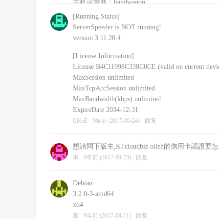
主机运营商：bandwagon
安装的其他软件：shadowsockR
[Running Status]
CHnE
9年前 (2017-09-24)
回复
ServerSpeeder is NOT running!
version 3.11.20.4
[License Information]
License B4C11998C338C0CE (valid on current devi
MaxSession unlimited
MaxTcpAccSession unlimited
MaxBandwidth(kbps) unlimited
ExpireDate 2034-12-31
CHnE
9年前 (2017-09-24)
回复
想請問下版主,KTcloudbiz.olleh的信用卡認證
車
9年前 (2017-09-23)
回复
Debian
3.2.0-3-amd64
x64
森
9年前 (2017-08-11)
回复