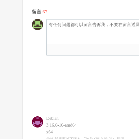
留言
67
Debian
3.16.0-10-amd64
x64