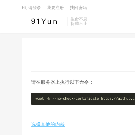
Hi, 请登录
我要注册
找回密码
生命不息
折腾不止
请在服务器上执行以下命令：
wget -N --no-check-certificate https://github.c
选择其他的内核