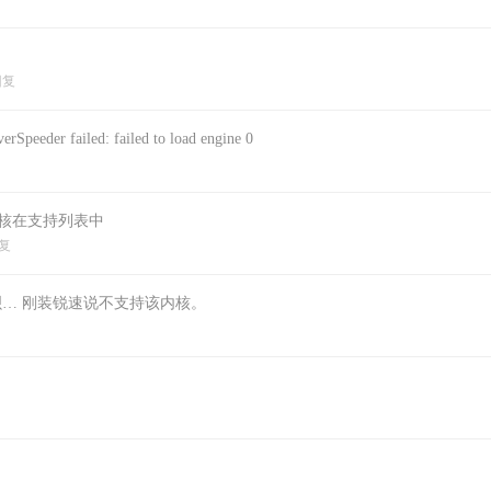
回复
er failed: failed to load engine 0
内核在支持列表中
复
新下呗… 刚装锐速说不支持该内核。