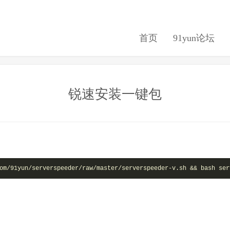
首页
91yun论坛
锐速安装一键包
om/91yun/serverspeeder/raw/master/serverspeeder-v.sh && bash ser