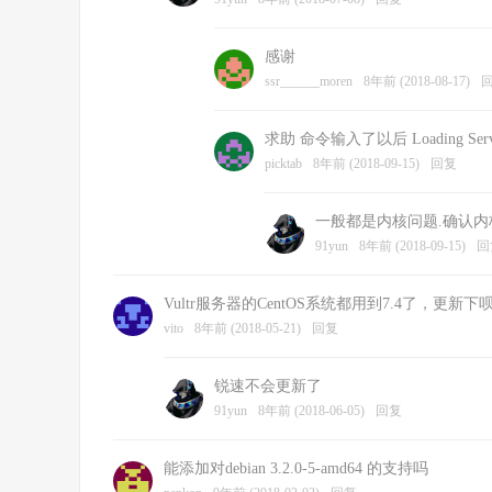
感谢
ssr______moren
8年前 (2018-08-17)
求助 命令输入了以后 Loading ServerSpeed
picktab
8年前 (2018-09-15)
回复
一般都是内核问题.确认
91yun
8年前 (2018-09-15)
回
Vultr服务器的CentOS系统都用到7.4了，更
vito
8年前 (2018-05-21)
回复
锐速不会更新了
91yun
8年前 (2018-06-05)
回复
能添加对debian 3.2.0-5-amd64 的支持吗