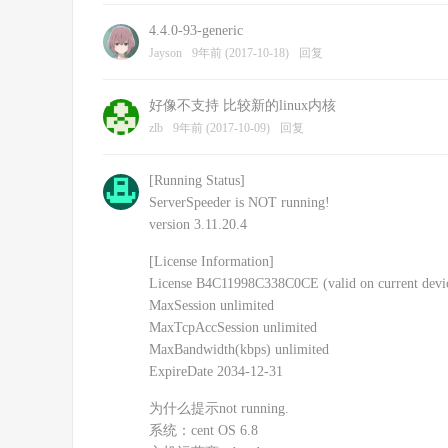
4.4.0-93-generic
Jayson
9年前 (2017-10-18)
回复
好像不支持 比较新的linux内核
zlb
9年前 (2017-10-09)
回复
[Running Status]
ServerSpeeder is NOT running!
version 3.11.20.4
[License Information]
License B4C11998C338C0CE (valid on current devi
MaxSession unlimited
MaxTcpAccSession unlimited
MaxBandwidth(kbps) unlimited
ExpireDate 2034-12-31
为什么提示not running.
系统：cent OS 6.8