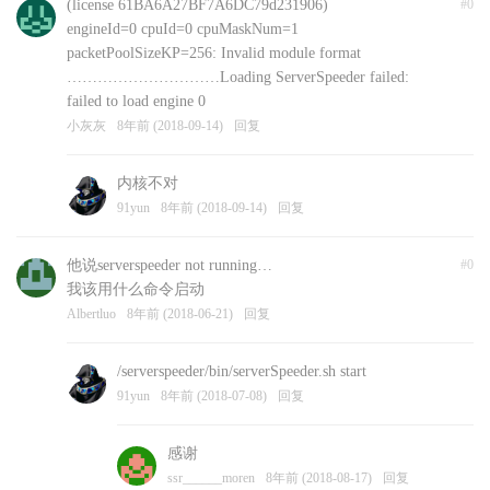
(license 61BA6A27BF7A6DC79d231906)
#0
engineId=0 cpuId=0 cpuMaskNum=1
packetPoolSizeKP=256: Invalid module format
…………………………Loading ServerSpeeder failed:
failed to load engine 0
小灰灰
8年前 (2018-09-14)
回复
内核不对
91yun
8年前 (2018-09-14)
回复
他说serverspeeder not running…
#0
我该用什么命令启动
Albertluo
8年前 (2018-06-21)
回复
/serverspeeder/bin/serverSpeeder.sh start
91yun
8年前 (2018-07-08)
回复
感谢
ssr______moren
8年前 (2018-08-17)
回复