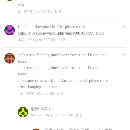
x64
森
9年前 (2017-08-11)
回复
Unable to download lic file, please check:
#0
http://rs.91yun.pw/apx1.php?mac=00:16:3c:09:a5:0c
水泥
9年前 (2017-07-08)
回复
eth0: error fetching interface information: Device not
#0
found
eth0: error fetching interface information: Device not
found
The name of network interface is not eth0, please retry
after changing the name.
nub
9年前 (2017-06-18)
回复
改网卡名字。
Michael
9年前 (2017-06-18)
回复