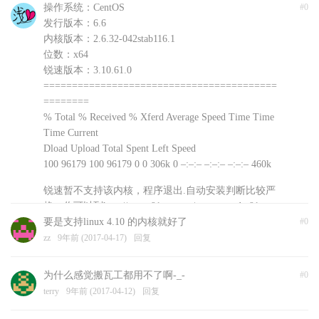
操作系统：CentOS
#0
发行版本：6.6
内核版本：2.6.32-042stab116.1
位数：x64
锐速版本：3.10.61.0
=========================================
========
% Total % Received % Xferd Average Speed Time Time
Time Current
Dload Upload Total Spent Left Speed
100 96179 100 96179 0 0 306k 0 –:–:– –:–:– –:–:– 460k
锐速暂不支持该内核，程序退出.自动安装判断比较严
格，你可以到http://www.91yun.org/serverspeeder91yun
手动下载安装文件尝试不同版本
要是支持linux 4.10 的内核就好了
#0
浅爱
zz
9年前 (2017-04-17)
9年前 (2017-04-18)
回复
回复
为什么感觉搬瓦工都用不了啊-_-
#0
terry
9年前 (2017-04-12)
回复