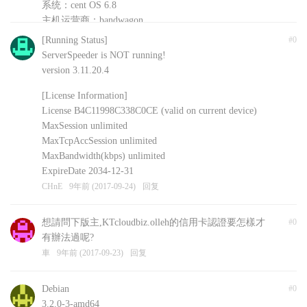
系统：cent OS 6.8
主机运营商：bandwagon
安装的其他软件：shadowsockR
[Running Status]
#0
CHnE
9年前 (2017-09-24)
回复
ServerSpeeder is NOT running!
version 3.11.20.4
[License Information]
License B4C11998C338C0CE (valid on current device)
MaxSession unlimited
MaxTcpAccSession unlimited
MaxBandwidth(kbps) unlimited
ExpireDate 2034-12-31
CHnE
9年前 (2017-09-24)
回复
想請問下版主,KTcloudbiz.olleh的信用卡認證要怎樣才
#0
有辦法過呢?
車
9年前 (2017-09-23)
回复
Debian
#0
3.2.0-3-amd64