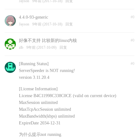
Jayson
9年前 (2017-10-18)
回复
4.4.0-93-generic
#0
Jayson
9年前 (2017-10-18)
回复
好像不支持 比较新的linux内核
#0
zlb
9年前 (2017-10-09)
回复
[Running Status]
#0
ServerSpeeder is NOT running!
version 3.11.20.4
[License Information]
License B4C11998C338C0CE (valid on current device)
MaxSession unlimited
MaxTcpAccSession unlimited
MaxBandwidth(kbps) unlimited
ExpireDate 2034-12-31
为什么提示not running.