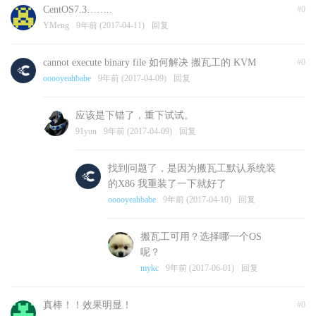
CentOS7.3……..
#0
YMeng
9年前 (2017-04-11)
回复
cannot execute binary file 如何解决 搬瓦工的 KVM
#0
ooooyeahbabe
9年前 (2017-04-09)
回复
应该是下错了，重下试试。
91yun
9年前 (2017-04-09)
回复
找到问题了，是因为搬瓦工默认系统装
的X86 我重装了一下就好了
ooooyeahbabe
9年前 (2017-04-10)
回复
搬瓦工可用？选择哪一个OS
呢？
mykc
9年前 (2017-06-01)
回复
真棒！！效果明显！
#0