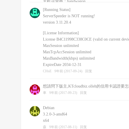
主机运营商：bandwagon
安装的其他软件：shadowsockR
[Running Status]
CHnE
9年前 (2017-09-24)
回复
ServerSpeeder is NOT running!
version 3.11.20.4
[License Information]
License B4C11998C338C0CE (valid on current devi
MaxSession unlimited
MaxTcpAccSession unlimited
MaxBandwidth(kbps) unlimited
ExpireDate 2034-12-31
CHnE
9年前 (2017-09-24)
回复
想請問下版主,KTcloudbiz.olleh的信用卡認證
車
9年前 (2017-09-23)
回复
Debian
3.2.0-3-amd64
x64
森
9年前 (2017-08-11)
回复