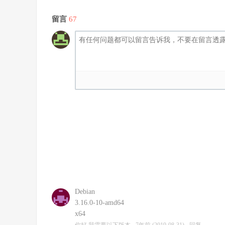
留言
67
Debian
3.16.0-10-amd64
x64