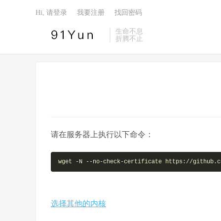
Hi, 请登录
我要注册
找回密码
生命不息
折腾不止
请在服务器上执行以下命令：
wget -N --no-check-certificate https://github.c
选择其他的内核