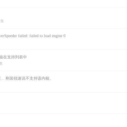
回复
er failed: failed to load engine 0
内核在支持列表中
复
新下呗… 刚装锐速说不支持该内核。