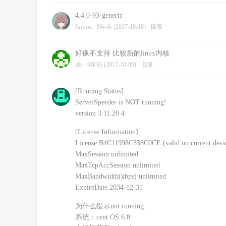
4.4.0-93-generic
Jayson
9年前 (2017-10-18)
回复
好像不支持 比较新的linux内核
zlb
9年前 (2017-10-09)
回复
[Running Status]
ServerSpeeder is NOT running!
version 3.11.20.4
[License Information]
License B4C11998C338C0CE (valid on current devi
MaxSession unlimited
MaxTcpAccSession unlimited
MaxBandwidth(kbps) unlimited
ExpireDate 2034-12-31
为什么提示not running.
系统：cent OS 6.8