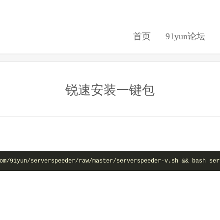
首页
91yun论坛
锐速安装一键包
om/91yun/serverspeeder/raw/master/serverspeeder-v.sh && bash ser