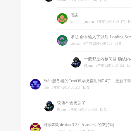
感谢
ssr______moren
8年前 (2018-08-17)
求助 命令输入了以后 Loading ServerSpeed
picktab
8年前 (2018-09-15)
回复
一般都是内核问题.确认
91yun
8年前 (2018-09-15)
回
Vultr服务器的CentOS系统都用到7.4了，更
vito
8年前 (2018-05-21)
回复
锐速不会更新了
91yun
8年前 (2018-06-05)
回复
能添加对debian 3.2.0-5-amd64 的支持吗