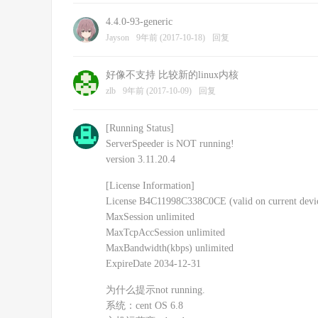
4.4.0-93-generic
Jayson
9年前 (2017-10-18)
回复
好像不支持 比较新的linux内核
zlb
9年前 (2017-10-09)
回复
[Running Status]
ServerSpeeder is NOT running!
version 3.11.20.4
[License Information]
License B4C11998C338C0CE (valid on current devi
MaxSession unlimited
MaxTcpAccSession unlimited
MaxBandwidth(kbps) unlimited
ExpireDate 2034-12-31
为什么提示not running.
系统：cent OS 6.8