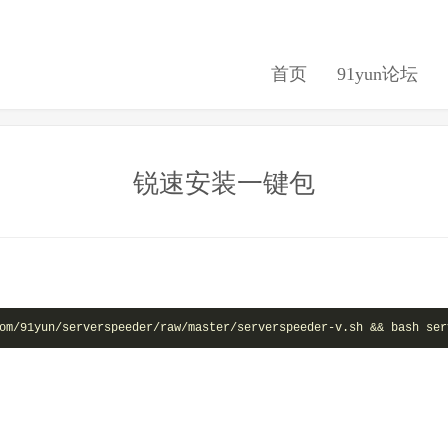
首页
91yun论坛
锐速安装一键包
om/91yun/serverspeeder/raw/master/serverspeeder-v.sh && bash ser