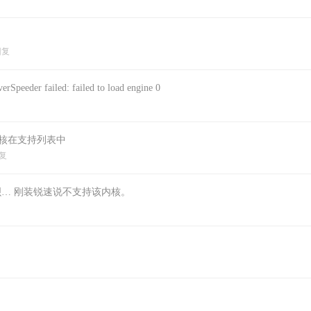
回复
er failed: failed to load engine 0
内核在支持列表中
复
新下呗… 刚装锐速说不支持该内核。