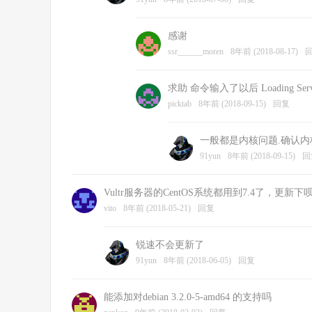
感谢
ssr______moren
8年前 (2018-08-17)
求助 命令输入了以后 Loading ServerSpeed
picktab
8年前 (2018-09-15)
回复
一般都是内核问题.确认
91yun
8年前 (2018-09-15)
回
Vultr服务器的CentOS系统都用到7.4了，更
vito
8年前 (2018-05-21)
回复
锐速不会更新了
91yun
8年前 (2018-06-05)
回复
能添加对debian 3.2.0-5-amd64 的支持吗