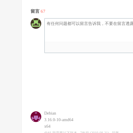
留言
67
Debian
3.16.0-10-amd64
x64