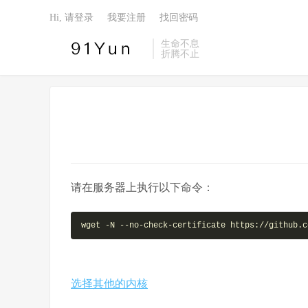
Hi, 请登录
我要注册
找回密码
生命不息
折腾不止
请在服务器上执行以下命令：
wget -N --no-check-certificate https://github.c
选择其他的内核