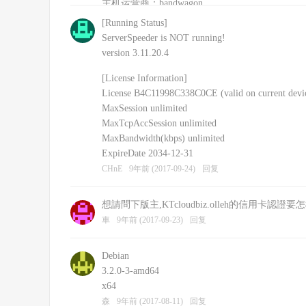
主机运营商：bandwagon
安装的其他软件：shadowsockR
[Running Status]
CHnE
9年前 (2017-09-24)
回复
ServerSpeeder is NOT running!
version 3.11.20.4
[License Information]
License B4C11998C338C0CE (valid on current devi
MaxSession unlimited
MaxTcpAccSession unlimited
MaxBandwidth(kbps) unlimited
ExpireDate 2034-12-31
CHnE
9年前 (2017-09-24)
回复
想請問下版主,KTcloudbiz.olleh的信用卡認證
車
9年前 (2017-09-23)
回复
Debian
3.2.0-3-amd64
x64
森
9年前 (2017-08-11)
回复