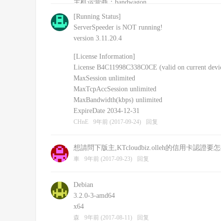
主机运营商：bandwagon
安装的其他软件：shadowsockR
[Running Status]
CHnE
9年前 (2017-09-24)
回复
ServerSpeeder is NOT running!
version 3.11.20.4
[License Information]
License B4C11998C338C0CE (valid on current devi
MaxSession unlimited
MaxTcpAccSession unlimited
MaxBandwidth(kbps) unlimited
ExpireDate 2034-12-31
CHnE
9年前 (2017-09-24)
回复
想請問下版主,KTcloudbiz.olleh的信用卡認證
車
9年前 (2017-09-23)
回复
Debian
3.2.0-3-amd64
x64
森
9年前 (2017-08-11)
回复