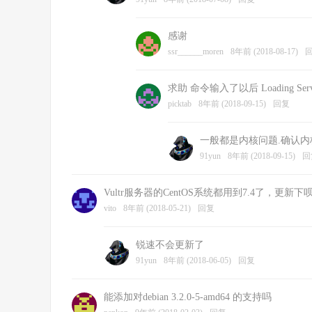
感谢
ssr______moren
8年前 (2018-08-17)
求助 命令输入了以后 Loading ServerSpeed
picktab
8年前 (2018-09-15)
回复
一般都是内核问题.确认
91yun
8年前 (2018-09-15)
回
Vultr服务器的CentOS系统都用到7.4了，更
vito
8年前 (2018-05-21)
回复
锐速不会更新了
91yun
8年前 (2018-06-05)
回复
能添加对debian 3.2.0-5-amd64 的支持吗