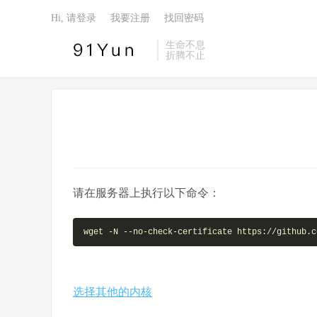
Hi, 请登录
我要注册
找回密码
生命不息
折腾不止
请在服务器上执行以下命令：
wget -N --no-check-certificate https://github.c
选择其他的内核