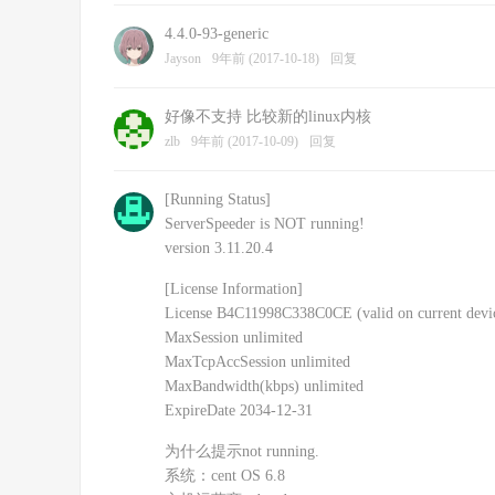
4.4.0-93-generic
Jayson
9年前 (2017-10-18)
回复
好像不支持 比较新的linux内核
zlb
9年前 (2017-10-09)
回复
[Running Status]
ServerSpeeder is NOT running!
version 3.11.20.4
[License Information]
License B4C11998C338C0CE (valid on current devi
MaxSession unlimited
MaxTcpAccSession unlimited
MaxBandwidth(kbps) unlimited
ExpireDate 2034-12-31
为什么提示not running.
系统：cent OS 6.8