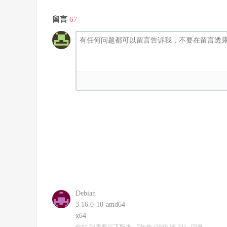
留言
67
Debian
3.16.0-10-amd64
x64