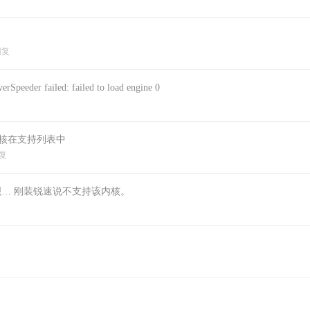
回复
er failed: failed to load engine 0
内核在支持列表中
复
新下呗… 刚装锐速说不支持该内核。