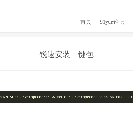
首页
91yun论坛
锐速安装一键包
om/91yun/serverspeeder/raw/master/serverspeeder-v.sh && bash ser