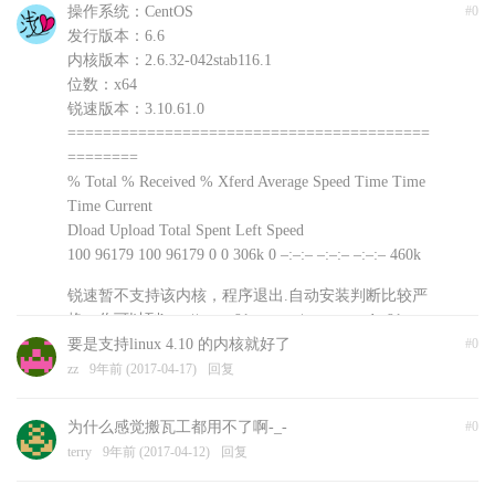
操作系统：CentOS
#0
发行版本：6.6
内核版本：2.6.32-042stab116.1
位数：x64
锐速版本：3.10.61.0
=========================================
========
% Total % Received % Xferd Average Speed Time Time
Time Current
Dload Upload Total Spent Left Speed
100 96179 100 96179 0 0 306k 0 –:–:– –:–:– –:–:– 460k
锐速暂不支持该内核，程序退出.自动安装判断比较严
格，你可以到http://www.91yun.org/serverspeeder91yun
手动下载安装文件尝试不同版本
要是支持linux 4.10 的内核就好了
#0
浅爱
zz
9年前 (2017-04-17)
9年前 (2017-04-18)
回复
回复
为什么感觉搬瓦工都用不了啊-_-
#0
terry
9年前 (2017-04-12)
回复