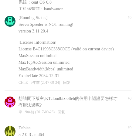
系统：cent OS 6.8
主机运营商：bandwagon
安装的其他软件：shadowsockR
[Running Status]
#0
CHnE
9年前 (2017-09-24)
回复
ServerSpeeder is NOT running!
version 3.11.20.4
[License Information]
License B4C11998C338C0CE (valid on current device)
MaxSession unlimited
MaxTcpAccSession unlimited
MaxBandwidth(kbps) unlimited
ExpireDate 2034-12-31
CHnE
9年前 (2017-09-24)
回复
想請問下版主,KTcloudbiz.olleh的信用卡認證要怎樣才
#0
有辦法過呢?
車
9年前 (2017-09-23)
回复
Debian
#0
3.2.0-3-amd64