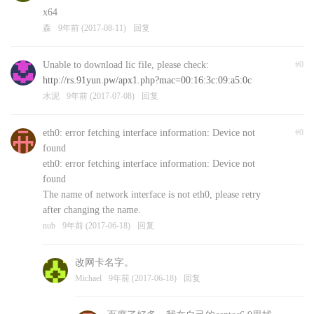
x64
森
9年前 (2017-08-11)
回复
Unable to download lic file, please check:
#0
http://rs.91yun.pw/apx1.php?mac=00:16:3c:09:a5:0c
水泥
9年前 (2017-07-08)
回复
eth0: error fetching interface information: Device not
#0
found
eth0: error fetching interface information: Device not
found
The name of network interface is not eth0, please retry
after changing the name.
nub
9年前 (2017-06-18)
回复
改网卡名字。
Michael
9年前 (2017-06-18)
回复