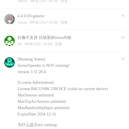
Jayson
9年前 (2017-10-18)
回复
4.4.0-93-generic
#0
Jayson
9年前 (2017-10-18)
回复
好像不支持 比较新的linux内核
#0
zlb
9年前 (2017-10-09)
回复
[Running Status]
#0
ServerSpeeder is NOT running!
version 3.11.20.4
[License Information]
License B4C11998C338C0CE (valid on current device)
MaxSession unlimited
MaxTcpAccSession unlimited
MaxBandwidth(kbps) unlimited
ExpireDate 2034-12-31
为什么提示not running.