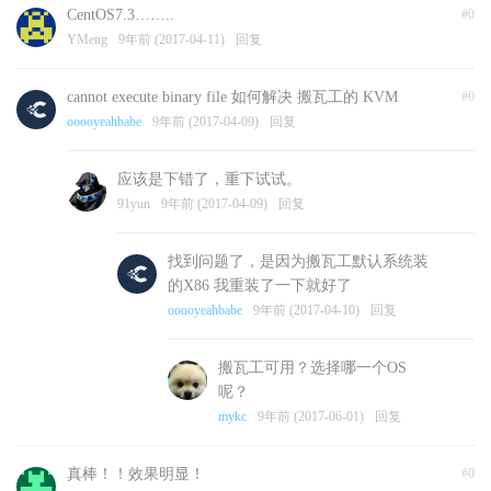
CentOS7.3……..
#0
YMeng
9年前 (2017-04-11)
回复
cannot execute binary file 如何解决 搬瓦工的 KVM
#0
ooooyeahbabe
9年前 (2017-04-09)
回复
应该是下错了，重下试试。
91yun
9年前 (2017-04-09)
回复
找到问题了，是因为搬瓦工默认系统装
的X86 我重装了一下就好了
ooooyeahbabe
9年前 (2017-04-10)
回复
搬瓦工可用？选择哪一个OS
呢？
mykc
9年前 (2017-06-01)
回复
真棒！！效果明显！
#0