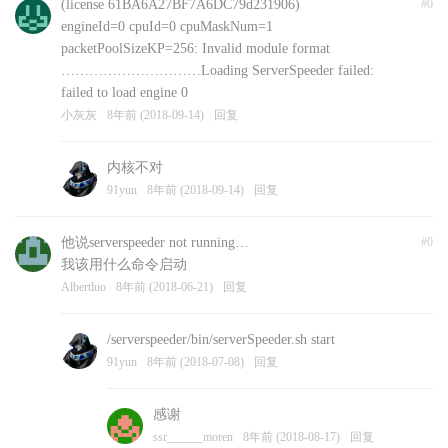
(license 61BA6A27BF7A6DC79d231906)
#0
engineId=0 cpuId=0 cpuMaskNum=1
packetPoolSizeKP=256: Invalid module format
…………………………Loading ServerSpeeder failed:
failed to load engine 0
小灰灰
8年前 (2018-09-14)
回复
内核不对
91yun
8年前 (2018-09-14)
回复
他说serverspeeder not running…
#0
我该用什么命令启动
Albertluo
8年前 (2018-06-21)
回复
/serverspeeder/bin/serverSpeeder.sh start
91yun
8年前 (2018-07-08)
回复
感谢
ssr______moren
8年前 (2018-08-17)
回复