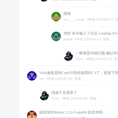
感谢
ssr______moren
8年前 (2018-08-17)
求助 命令输入了以后 Loading ServerSpeed
picktab
8年前 (2018-09-15)
回复
一般都是内核问题.确认
91yun
8年前 (2018-09-15)
回
Vultr服务器的CentOS系统都用到7.4了，更
vito
8年前 (2018-05-21)
回复
锐速不会更新了
91yun
8年前 (2018-06-05)
回复
能添加对debian 3.2.0-5-amd64 的支持吗