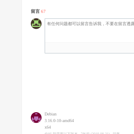
留言
67
Debian
3.16.0-10-amd64
x64