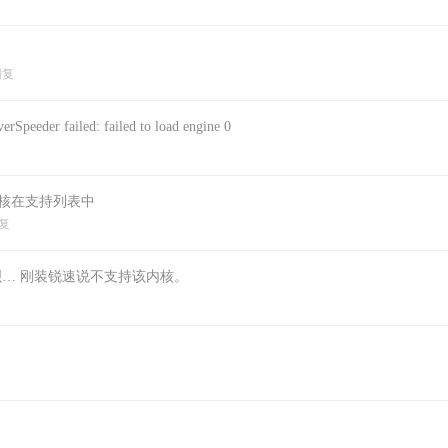
回复
er failed: failed to load engine 0
内核在支持列表中
复
新下呗… 刚装锐速说不支持该内核。