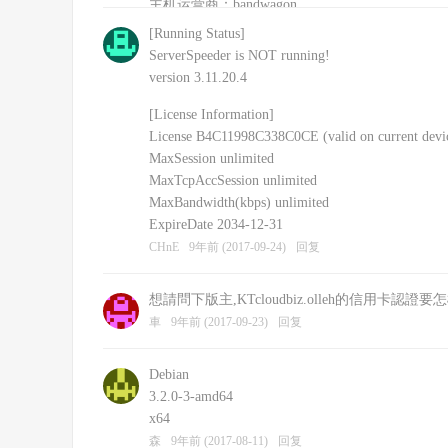
主机运营商：bandwagon
安装的其他软件：shadowsockR
[Running Status]
CHnE
9年前 (2017-09-24)
回复
ServerSpeeder is NOT running!
version 3.11.20.4
[License Information]
License B4C11998C338C0CE (valid on current devi
MaxSession unlimited
MaxTcpAccSession unlimited
MaxBandwidth(kbps) unlimited
ExpireDate 2034-12-31
CHnE
9年前 (2017-09-24)
回复
想請問下版主,KTcloudbiz.olleh的信用卡認證
車
9年前 (2017-09-23)
回复
Debian
3.2.0-3-amd64
x64
森
9年前 (2017-08-11)
回复