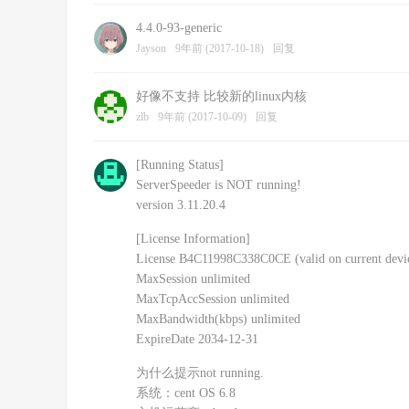
4.4.0-93-generic
Jayson
9年前 (2017-10-18)
回复
好像不支持 比较新的linux内核
zlb
9年前 (2017-10-09)
回复
[Running Status]
ServerSpeeder is NOT running!
version 3.11.20.4
[License Information]
License B4C11998C338C0CE (valid on current devi
MaxSession unlimited
MaxTcpAccSession unlimited
MaxBandwidth(kbps) unlimited
ExpireDate 2034-12-31
为什么提示not running.
系统：cent OS 6.8