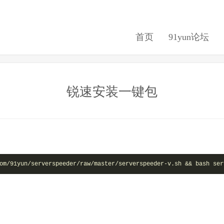
首页
91yun论坛
锐速安装一键包
om/91yun/serverspeeder/raw/master/serverspeeder-v.sh && bash ser