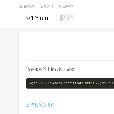
Hi, 请登录
我要注册
找回密码
生命不息
折腾不止
请在服务器上执行以下命令：
wget -N --no-check-certificate https://github.c
选择其他的内核