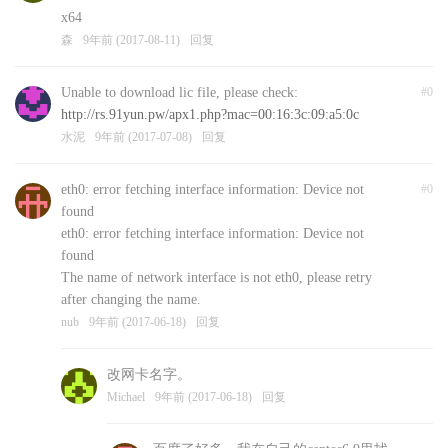
x64
森
9年前 (2017-08-11)
回复
Unable to download lic file, please check:
#0
http://rs.91yun.pw/apx1.php?mac=00:16:3c:09:a5:0c
水泥
9年前 (2017-07-08)
回复
eth0: error fetching interface information: Device not
#0
found
eth0: error fetching interface information: Device not
found
The name of network interface is not eth0, please retry
after changing the name.
nub
9年前 (2017-06-18)
回复
改网卡名字。
Michael
9年前 (2017-06-18)
回复