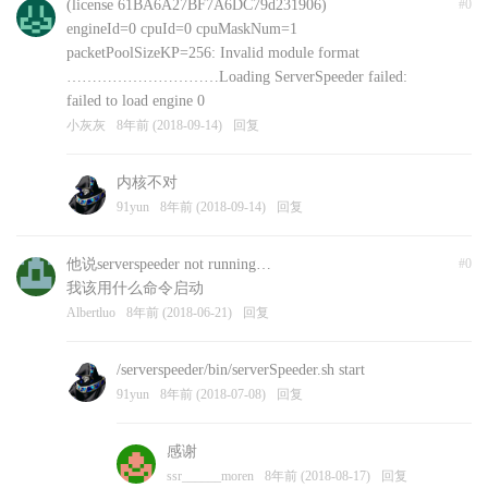
(license 61BA6A27BF7A6DC79d231906)
#0
engineId=0 cpuId=0 cpuMaskNum=1
packetPoolSizeKP=256: Invalid module format
…………………………Loading ServerSpeeder failed:
failed to load engine 0
小灰灰
8年前 (2018-09-14)
回复
内核不对
91yun
8年前 (2018-09-14)
回复
他说serverspeeder not running…
#0
我该用什么命令启动
Albertluo
8年前 (2018-06-21)
回复
/serverspeeder/bin/serverSpeeder.sh start
91yun
8年前 (2018-07-08)
回复
感谢
ssr______moren
8年前 (2018-08-17)
回复