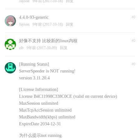
Jayson
9年前 (2017-10-18)
回复
4.4.0-93-generic
#0
Jayson
9年前 (2017-10-18)
回复
好像不支持 比较新的linux内核
#0
zlb
9年前 (2017-10-09)
回复
[Running Status]
#0
ServerSpeeder is NOT running!
version 3.11.20.4
[License Information]
License B4C11998C338C0CE (valid on current device)
MaxSession unlimited
MaxTcpAccSession unlimited
MaxBandwidth(kbps) unlimited
ExpireDate 2034-12-31
为什么提示not running.