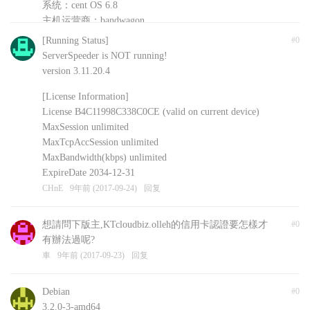
系统：cent OS 6.8
主机运营商：bandwagon
安装的其他软件：shadowsockR
[Running Status]
#0
CHnE
9年前 (2017-09-24)
回复
ServerSpeeder is NOT running!
version 3.11.20.4
[License Information]
License B4C11998C338C0CE (valid on current device)
MaxSession unlimited
MaxTcpAccSession unlimited
MaxBandwidth(kbps) unlimited
ExpireDate 2034-12-31
CHnE
9年前 (2017-09-24)
回复
想請問下版主,KTcloudbiz.olleh的信用卡認證要怎樣才
#0
有辦法過呢?
車
9年前 (2017-09-23)
回复
Debian
#0
3.2.0-3-amd64