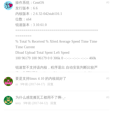
操作系统：CentOS
#0
发行版本：6.6
内核版本：2.6.32-042stab116.1
位数：x64
锐速版本：3.10.61.0
=========================================
========
% Total % Received % Xferd Average Speed Time Time
Time Current
Dload Upload Total Spent Left Speed
100 96179 100 96179 0 0 306k 0 –:–:– –:–:– –:–:– 460k
锐速暂不支持该内核，程序退出.自动安装判断比较严
格，你可以到http://www.91yun.org/serverspeeder91yun
手动下载安装文件尝试不同版本
要是支持linux 4.10 的内核就好了
#0
浅爱
zz
9年前 (2017-04-17)
9年前 (2017-04-18)
回复
回复
为什么感觉搬瓦工都用不了啊-_-
#0
terry
9年前 (2017-04-12)
回复