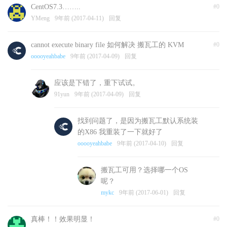
CentOS7.3……..
#0
YMeng
9年前 (2017-04-11)
回复
cannot execute binary file 如何解决 搬瓦工的 KVM
#0
ooooyeahbabe
9年前 (2017-04-09)
回复
应该是下错了，重下试试。
91yun
9年前 (2017-04-09)
回复
找到问题了，是因为搬瓦工默认系统装
的X86 我重装了一下就好了
ooooyeahbabe
9年前 (2017-04-10)
回复
搬瓦工可用？选择哪一个OS
呢？
mykc
9年前 (2017-06-01)
回复
真棒！！效果明显！
#0