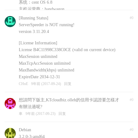
系统：cent OS 6.8
主机运营商：bandwagon
安装的其他软件：shadowsockR
[Running Status]
#0
CHnE
9年前 (2017-09-24)
回复
ServerSpeeder is NOT running!
version 3.11.20.4
[License Information]
License B4C11998C338C0CE (valid on current device)
MaxSession unlimited
MaxTcpAccSession unlimited
MaxBandwidth(kbps) unlimited
ExpireDate 2034-12-31
CHnE
9年前 (2017-09-24)
回复
想請問下版主,KTcloudbiz.olleh的信用卡認證要怎樣才
#0
有辦法過呢?
車
9年前 (2017-09-23)
回复
Debian
#0
3.2.0-3-amd64