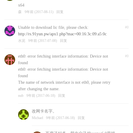
x64
森
9年前 (2017-08-11)
回复
Unable to download lic file, please check:
#0
http://rs.91yun.pw/apx1.php?mac=00:16:3c:09:a5:0c
水泥
9年前 (2017-07-08)
回复
eth0: error fetching interface information: Device not
#0
found
eth0: error fetching interface information: Device not
found
The name of network interface is not eth0, please retry
after changing the name.
nub
9年前 (2017-06-18)
回复
改网卡名字。
Michael
9年前 (2017-06-18)
回复