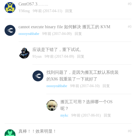
CentOS7.3……..
#0
YMeng
9年前 (2017-04-11)
回复
cannot execute binary file 如何解决 搬瓦工的 KVM
#0
ooooyeahbabe
9年前 (2017-04-09)
回复
应该是下错了，重下试试。
91yun
9年前 (2017-04-09)
回复
找到问题了，是因为搬瓦工默认系统装
的X86 我重装了一下就好了
ooooyeahbabe
9年前 (2017-04-10)
回复
搬瓦工可用？选择哪一个OS
呢？
mykc
9年前 (2017-06-01)
回复
真棒！！效果明显！
#0