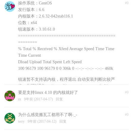
操作系统：CentOS
#0
发行版本：6.6
内核版本：2.6.32-042stab116.1
位数：x64
锐速版本：3.10.61.0
=========================================
========
% Total % Received % Xferd Average Speed Time Time
Time Current
Dload Upload Total Spent Left Speed
100 96179 100 96179 0 0 306k 0 –:–:– –:–:– –:–:– 460k
锐速暂不支持该内核，程序退出.自动安装判断比较严
格，你可以到http://www.91yun.org/serverspeeder91yun
手动下载安装文件尝试不同版本
要是支持linux 4.10 的内核就好了
#0
浅爱
zz
9年前 (2017-04-17)
9年前 (2017-04-18)
回复
回复
为什么感觉搬瓦工都用不了啊-_-
#0
terry
9年前 (2017-04-12)
回复