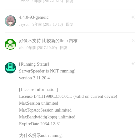
Jayson
9年前 (2017-10-18)
回复
4.4.0-93-generic
#0
Jayson
9年前 (2017-10-18)
回复
好像不支持 比较新的linux内核
#0
zlb
9年前 (2017-10-09)
回复
[Running Status]
#0
ServerSpeeder is NOT running!
version 3.11.20.4
[License Information]
License B4C11998C338C0CE (valid on current device)
MaxSession unlimited
MaxTcpAccSession unlimited
MaxBandwidth(kbps) unlimited
ExpireDate 2034-12-31
为什么提示not running.