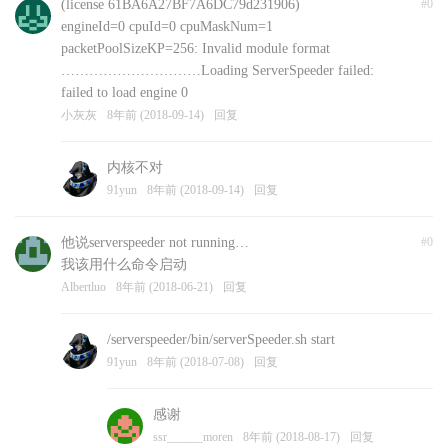
(license 61BA6A27BF7A6DC79d231906)
#0
engineId=0 cpuId=0 cpuMaskNum=1
packetPoolSizeKP=256: Invalid module format
…………………………Loading ServerSpeeder failed:
failed to load engine 0
小灰灰
8年前 (2018-09-14)
回复
内核不对
91yun
8年前 (2018-09-14)
回复
他说serverspeeder not running…
#0
我该用什么命令启动
Albertluo
8年前 (2018-06-21)
回复
/serverspeeder/bin/serverSpeeder.sh start
91yun
8年前 (2018-07-08)
回复
感谢
ssr______moren
8年前 (2018-08-17)
回复