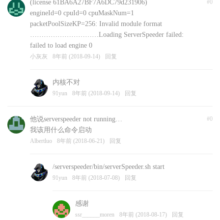
(license 61BA6A27BF7A6DC79d231906)
#0
engineId=0 cpuId=0 cpuMaskNum=1
packetPoolSizeKP=256: Invalid module format
…………………………Loading ServerSpeeder failed:
failed to load engine 0
小灰灰
8年前 (2018-09-14)
回复
内核不对
91yun
8年前 (2018-09-14)
回复
他说serverspeeder not running…
#0
我该用什么命令启动
Albertluo
8年前 (2018-06-21)
回复
/serverspeeder/bin/serverSpeeder.sh start
91yun
8年前 (2018-07-08)
回复
感谢
ssr______moren
8年前 (2018-08-17)
回复