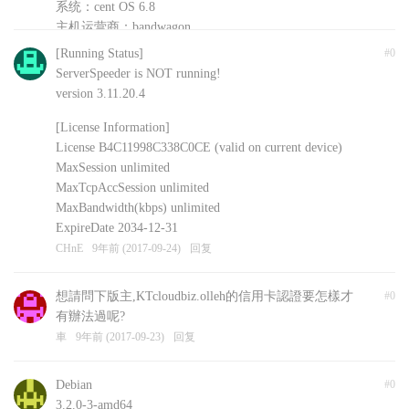
系统：cent OS 6.8
主机运营商：bandwagon
安装的其他软件：shadowsockR
[Running Status]
#0
CHnE
9年前 (2017-09-24)
回复
ServerSpeeder is NOT running!
version 3.11.20.4
[License Information]
License B4C11998C338C0CE (valid on current device)
MaxSession unlimited
MaxTcpAccSession unlimited
MaxBandwidth(kbps) unlimited
ExpireDate 2034-12-31
CHnE
9年前 (2017-09-24)
回复
想請問下版主,KTcloudbiz.olleh的信用卡認證要怎樣才
#0
有辦法過呢?
車
9年前 (2017-09-23)
回复
Debian
#0
3.2.0-3-amd64