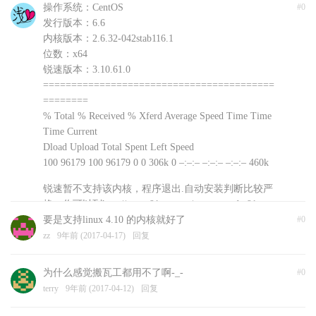
操作系统：CentOS
#0
发行版本：6.6
内核版本：2.6.32-042stab116.1
位数：x64
锐速版本：3.10.61.0
=========================================
========
% Total % Received % Xferd Average Speed Time Time
Time Current
Dload Upload Total Spent Left Speed
100 96179 100 96179 0 0 306k 0 –:–:– –:–:– –:–:– 460k
锐速暂不支持该内核，程序退出.自动安装判断比较严
格，你可以到http://www.91yun.org/serverspeeder91yun
手动下载安装文件尝试不同版本
要是支持linux 4.10 的内核就好了
#0
浅爱
zz
9年前 (2017-04-17)
9年前 (2017-04-18)
回复
回复
为什么感觉搬瓦工都用不了啊-_-
#0
terry
9年前 (2017-04-12)
回复