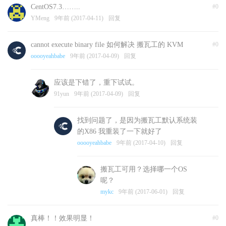
CentOS7.3……..
#0
YMeng
9年前 (2017-04-11)
回复
cannot execute binary file 如何解决 搬瓦工的 KVM
#0
ooooyeahbabe
9年前 (2017-04-09)
回复
应该是下错了，重下试试。
91yun
9年前 (2017-04-09)
回复
找到问题了，是因为搬瓦工默认系统装
的X86 我重装了一下就好了
ooooyeahbabe
9年前 (2017-04-10)
回复
搬瓦工可用？选择哪一个OS
呢？
mykc
9年前 (2017-06-01)
回复
真棒！！效果明显！
#0