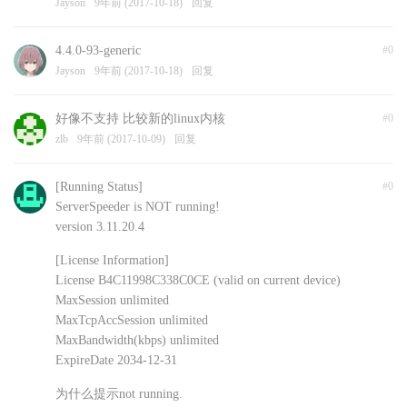
Jayson
9年前 (2017-10-18)
回复
4.4.0-93-generic
#0
Jayson
9年前 (2017-10-18)
回复
好像不支持 比较新的linux内核
#0
zlb
9年前 (2017-10-09)
回复
[Running Status]
#0
ServerSpeeder is NOT running!
version 3.11.20.4
[License Information]
License B4C11998C338C0CE (valid on current device)
MaxSession unlimited
MaxTcpAccSession unlimited
MaxBandwidth(kbps) unlimited
ExpireDate 2034-12-31
为什么提示not running.