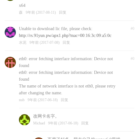
x64
森
9年前 (2017-08-11)
回复
Unable to download lic file, please check:
#0
http://rs.91yun.pw/apx1.php?mac=00:16:3c:09:a5:0c
水泥
9年前 (2017-07-08)
回复
eth0: error fetching interface information: Device not
#0
found
eth0: error fetching interface information: Device not
found
The name of network interface is not eth0, please retry
after changing the name.
nub
9年前 (2017-06-18)
回复
改网卡名字。
Michael
9年前 (2017-06-18)
回复