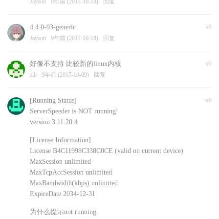
Jayson
9年前 (2017-10-18)
回复
4.4.0-93-generic
#0
Jayson
9年前 (2017-10-18)
回复
好像不支持 比较新的linux内核
#0
zlb
9年前 (2017-10-09)
回复
[Running Status]
#0
ServerSpeeder is NOT running!
version 3.11.20.4
[License Information]
License B4C11998C338C0CE (valid on current device)
MaxSession unlimited
MaxTcpAccSession unlimited
MaxBandwidth(kbps) unlimited
ExpireDate 2034-12-31
为什么提示not running.