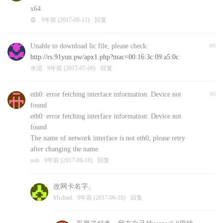
x64
森
9年前 (2017-08-11)
回复
Unable to download lic file, please check:
#0
http://rs.91yun.pw/apx1.php?mac=00:16:3c:09:a5:0c
水泥
9年前 (2017-07-08)
回复
eth0: error fetching interface information: Device not
#0
found
eth0: error fetching interface information: Device not
found
The name of network interface is not eth0, please retry
after changing the name.
nub
9年前 (2017-06-18)
回复
改网卡名字。
Michael
9年前 (2017-06-18)
回复