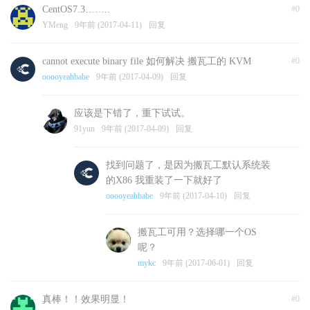
CentOS7.3……..
#0
YMeng
9年前 (2017-04-11)
回复
cannot execute binary file 如何解决 搬瓦工的 KVM
#0
ooooyeahbabe
9年前 (2017-04-09)
回复
应该是下错了，重下试试。
91yun
9年前 (2017-04-09)
回复
找到问题了，是因为搬瓦工默认系统装
的X86 我重装了一下就好了
ooooyeahbabe
9年前 (2017-04-10)
回复
搬瓦工可用？选择哪一个OS
呢？
mykc
9年前 (2017-06-01)
回复
真棒！！效果明显！
#0