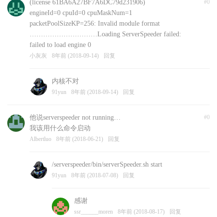
(license 61BA6A27BF7A6DC79d231906)
#0
engineId=0 cpuId=0 cpuMaskNum=1
packetPoolSizeKP=256: Invalid module format
…………………………Loading ServerSpeeder failed:
failed to load engine 0
小灰灰
8年前 (2018-09-14)
回复
内核不对
91yun
8年前 (2018-09-14)
回复
他说serverspeeder not running…
#0
我该用什么命令启动
Albertluo
8年前 (2018-06-21)
回复
/serverspeeder/bin/serverSpeeder.sh start
91yun
8年前 (2018-07-08)
回复
感谢
ssr______moren
8年前 (2018-08-17)
回复