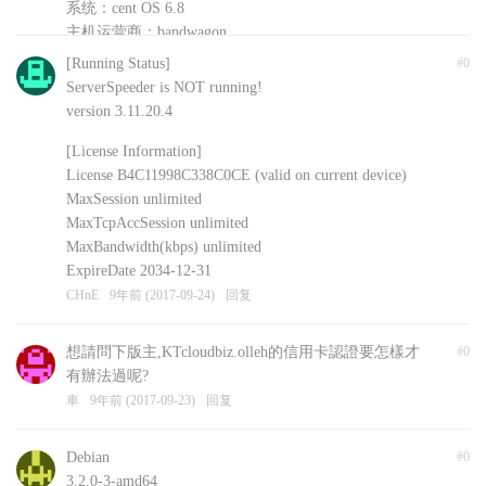
系统：cent OS 6.8
主机运营商：bandwagon
安装的其他软件：shadowsockR
[Running Status]
#0
CHnE
9年前 (2017-09-24)
回复
ServerSpeeder is NOT running!
version 3.11.20.4
[License Information]
License B4C11998C338C0CE (valid on current device)
MaxSession unlimited
MaxTcpAccSession unlimited
MaxBandwidth(kbps) unlimited
ExpireDate 2034-12-31
CHnE
9年前 (2017-09-24)
回复
想請問下版主,KTcloudbiz.olleh的信用卡認證要怎樣才
#0
有辦法過呢?
車
9年前 (2017-09-23)
回复
Debian
#0
3.2.0-3-amd64