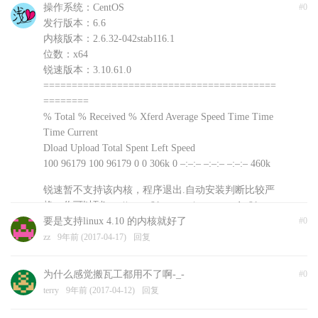
操作系统：CentOS
#0
发行版本：6.6
内核版本：2.6.32-042stab116.1
位数：x64
锐速版本：3.10.61.0
=========================================
========
% Total % Received % Xferd Average Speed Time Time
Time Current
Dload Upload Total Spent Left Speed
100 96179 100 96179 0 0 306k 0 –:–:– –:–:– –:–:– 460k
锐速暂不支持该内核，程序退出.自动安装判断比较严
格，你可以到http://www.91yun.org/serverspeeder91yun
手动下载安装文件尝试不同版本
要是支持linux 4.10 的内核就好了
#0
浅爱
zz
9年前 (2017-04-17)
9年前 (2017-04-18)
回复
回复
为什么感觉搬瓦工都用不了啊-_-
#0
terry
9年前 (2017-04-12)
回复