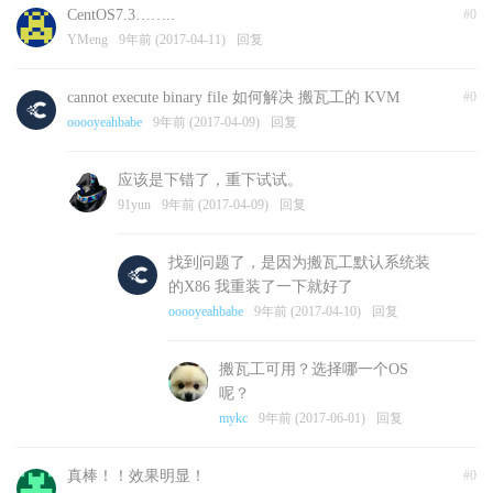
CentOS7.3……..
#0
YMeng
9年前 (2017-04-11)
回复
cannot execute binary file 如何解决 搬瓦工的 KVM
#0
ooooyeahbabe
9年前 (2017-04-09)
回复
应该是下错了，重下试试。
91yun
9年前 (2017-04-09)
回复
找到问题了，是因为搬瓦工默认系统装
的X86 我重装了一下就好了
ooooyeahbabe
9年前 (2017-04-10)
回复
搬瓦工可用？选择哪一个OS
呢？
mykc
9年前 (2017-06-01)
回复
真棒！！效果明显！
#0