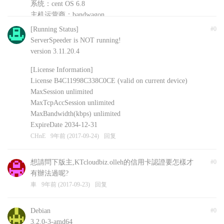
系统：cent OS 6.8
主机运营商：bandwagon
安装的其他软件：shadowsockR
[Running Status]
#0
CHnE
9年前 (2017-09-24)
回复
ServerSpeeder is NOT running!
version 3.11.20.4
[License Information]
License B4C11998C338C0CE (valid on current device)
MaxSession unlimited
MaxTcpAccSession unlimited
MaxBandwidth(kbps) unlimited
ExpireDate 2034-12-31
CHnE
9年前 (2017-09-24)
回复
想請問下版主,KTcloudbiz.olleh的信用卡認證要怎樣才
#0
有辦法過呢?
車
9年前 (2017-09-23)
回复
Debian
#0
3.2.0-3-amd64