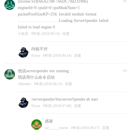
(license 61BA6A27BF7A6DC79d231906)
#0
engineId=0 cpuId=0 cpuMaskNum=1
packetPoolSizeKP=256: Invalid module format
…………………………Loading ServerSpeeder failed:
failed to load engine 0
小灰灰
8年前 (2018-09-14)
回复
内核不对
91yun
8年前 (2018-09-14)
回复
他说serverspeeder not running…
#0
我该用什么命令启动
Albertluo
8年前 (2018-06-21)
回复
/serverspeeder/bin/serverSpeeder.sh start
91yun
8年前 (2018-07-08)
回复
感谢
ssr______moren
8年前 (2018-08-17)
回复