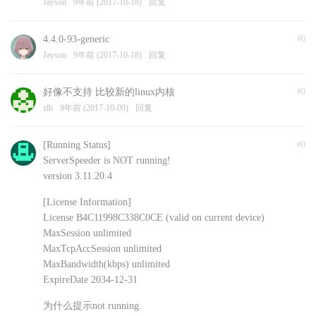
Jayson
9年前 (2017-10-18)
回复
4.4.0-93-generic
#0
Jayson
9年前 (2017-10-18)
回复
好像不支持 比较新的linux内核
#0
zlb
9年前 (2017-10-09)
回复
[Running Status]
#0
ServerSpeeder is NOT running!
version 3.11.20.4
[License Information]
License B4C11998C338C0CE (valid on current device)
MaxSession unlimited
MaxTcpAccSession unlimited
MaxBandwidth(kbps) unlimited
ExpireDate 2034-12-31
为什么提示not running.