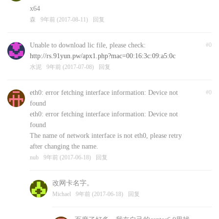
x64
森
9年前 (2017-08-11)
回复
Unable to download lic file, please check:
#0
http://rs.91yun.pw/apx1.php?mac=00:16:3c:09:a5:0c
水泥
9年前 (2017-07-08)
回复
eth0: error fetching interface information: Device not
#0
found
eth0: error fetching interface information: Device not
found
The name of network interface is not eth0, please retry
after changing the name.
nub
9年前 (2017-06-18)
回复
改网卡名字。
Michael
9年前 (2017-06-18)
回复