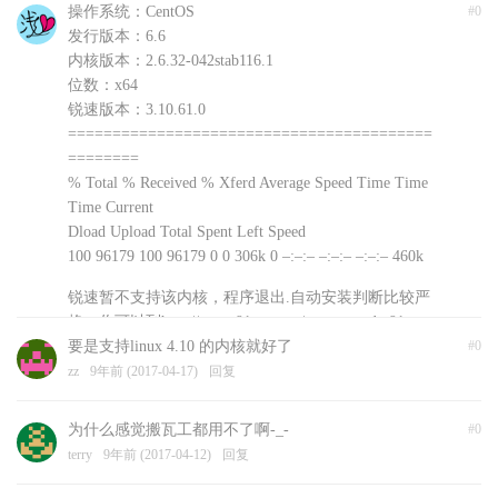
操作系统：CentOS
#0
发行版本：6.6
内核版本：2.6.32-042stab116.1
位数：x64
锐速版本：3.10.61.0
=========================================
========
% Total % Received % Xferd Average Speed Time Time
Time Current
Dload Upload Total Spent Left Speed
100 96179 100 96179 0 0 306k 0 –:–:– –:–:– –:–:– 460k
锐速暂不支持该内核，程序退出.自动安装判断比较严
格，你可以到http://www.91yun.org/serverspeeder91yun
手动下载安装文件尝试不同版本
要是支持linux 4.10 的内核就好了
#0
浅爱
zz
9年前 (2017-04-17)
9年前 (2017-04-18)
回复
回复
为什么感觉搬瓦工都用不了啊-_-
#0
terry
9年前 (2017-04-12)
回复