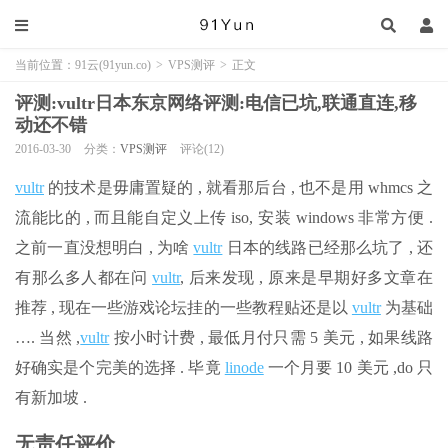
当前位置：
91云(91yun.co)
>
VPS测评
>
正文
评测:vultr日本东京网络评测:电信已坑,联通直连,移
动还不错
2016-03-30
分类：
VPS测评
评论(12)
vultr
的技术是毋庸置疑的 , 就看那后台 , 也不是用 whmcs 之
流能比的 , 而且能自定义上传 iso, 安装 windows 非常方便 .
之前一直没想明白 , 为啥
vultr
日本的线路已经那么坑了 , 还
有那么多人都在问
vultr
, 后来发现 , 原来是早期好多文章在
推荐 , 现在一些游戏论坛挂的一些教程贴还是以
vultr
为基础
…. 当然 ,
vultr
按小时计费 , 最低月付只需 5 美元 , 如果线路
好确实是个完美的选择 . 毕竟
linode
一个月要 10 美元 ,do 只
有新加坡 .
无责任评价