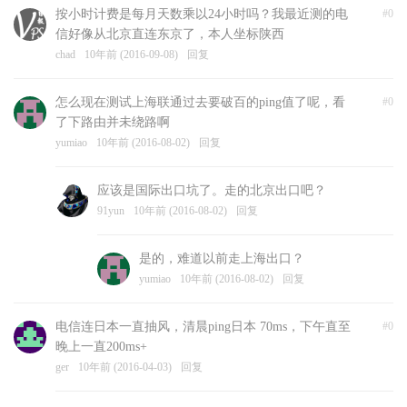
按小时计费是每月天数乘以24小时吗？我最近测的电
#0
信好像从北京直连东京了，本人坐标陕西
chad
10年前 (2016-09-08)
回复
怎么现在测试上海联通过去要破百的ping值了呢，看
#0
了下路由并未绕路啊
yumiao
10年前 (2016-08-02)
回复
应该是国际出口坑了。走的北京出口吧？
91yun
10年前 (2016-08-02)
回复
是的，难道以前走上海出口？
yumiao
10年前 (2016-08-02)
回复
电信连日本一直抽风，清晨ping日本 70ms，下午直至
#0
晚上一直200ms+
ger
10年前 (2016-04-03)
回复