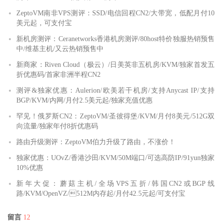
ZeptoVM南非VPS测评：SSD/电信回程CN2/大带宽，低配月付10
美元起，可支付宝
新机房测评：Ceranetworks香港机房测评/80host特价独服热销预售
中/维基主机/又云热销预售中
新商家：Riven Cloud（极云）/日美英非五机房/KVM/独家首发五
折优惠码/首家非洲半程CN2
测评&独家优惠：Aulerion/欧美若干机房/支持Anycast IP/支持
BGP/KVM/内网/月付2.5美元起/独家充值优惠
罕见！俄罗斯CN2：ZeptoVM/圣彼得堡/KVM/月付8美元/512G双
向流量/独家年付8折优惠码
路由升级测评：ZeptoVM伯力升级了路由，不涨价！
独家优惠：UOvZ/香港沙田/KVM/50M端口/可选高防IP/91yun独家
10%优惠
新年大促：蘑菇主机/全场VPS五折/韩国CN2或BGP线
路/KVM/OpenVZ/512M内存起/月付42.5元起/可支付宝
留言
12