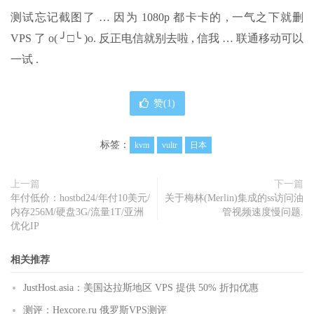
测试忘记截图了 … 因为 1080p 都卡卡的 , 一气之下就删
VPS 了 o( ╯□╰ )o. 反正电信就别去啦 , 信我 … 联通移动可以
一试 .
赞(
1
)
标签：
kvm
vultr
日本
上一篇
下一篇
年付低价：hostbd24/年付10美元/
关于梅林(Merlin)集成的ss访问油
内存256M/硬盘3G/流量1T/亚洲
管视频速度慢问题.
优化IP
相关推荐
JustHost.asia：美国达拉斯地区 VPS 提供 50% 折扣优惠
测评：Hexcore.ru 俄罗斯VPS测评