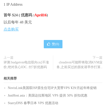
1 IP Address
首年 $24 ( 优惠码 :
April16
)
以后每年 48 美元
点击购买
赞(
0
)
上一篇
下一篇
评测:budgetvm电信双向cn2不涨
cloudsvm可能即将取消KVM业
价,绝对良心IDC..付7折优惠码
务,之前买过的朋友请早作打算..
相关推荐
NovixLink美国双ISP原生住宅IP大宽带VPS ¥29/月起年终促销
JustHost.asia：美国达拉斯地区 VPS 提供 50% 折扣优惠
StarryDNS 春季日本 VPS 优惠活动