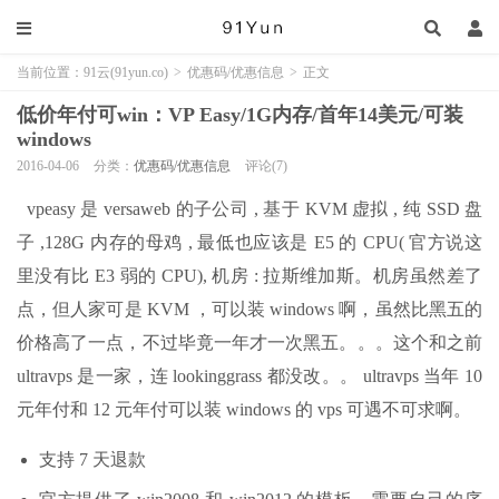
当前位置：
91云(91yun.co)
>
优惠码/优惠信息
>
正文
低价年付可win：VP Easy/1G内存/首年14美元/可装
windows
2016-04-06
分类：
优惠码/优惠信息
评论(7)
vpeasy 是 versaweb 的子公司 , 基于 KVM 虚拟 , 纯 SSD 盘
子 ,128G 内存的母鸡 , 最低也应该是 E5 的 CPU( 官方说这
里没有比 E3 弱的 CPU), 机房 : 拉斯维加斯。机房虽然差了
点，但人家可是 KVM ，可以装 windows 啊，虽然比黑五的
价格高了一点，不过毕竟一年才一次黑五。。。这个和之前
ultravps 是一家，连 lookinggrass 都没改。。 ultravps 当年 10
元年付和 12 元年付可以装 windows 的 vps 可遇不可求啊。
支持 7 天退款