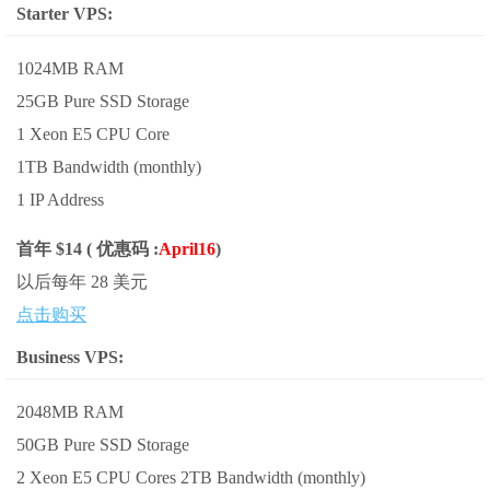
Starter VPS:
1024MB RAM
25GB Pure SSD Storage
1 Xeon E5 CPU Core
1TB Bandwidth (monthly)
1 IP Address
首年 $14 ( 优惠码 :
April16
)
以后每年 28 美元
点击购买
Business VPS:
2048MB RAM
50GB Pure SSD Storage
2 Xeon E5 CPU Cores 2TB Bandwidth (monthly)