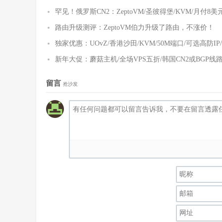
罕见！俄罗斯CN2：ZeptoVM/圣彼得堡/KVM/月付8
路由升级测评：ZeptoVM伯力升级了路由，不涨价！
独家优惠：UOvZ/香港沙田/KVM/50M端口/可选高防IP/
新年大促：蘑菇主机/全场VPS五折/韩国CN2或BGP线路/K
留言
抢沙发