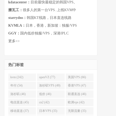
kdatacenter：
目前最快最稳定的韩国VPS。
搬瓦工：
很多人的第一台VPS..上线KVM中
starrydns：
韩国KT线路，日本直连线路
KVMLA：
日本，香港，新加坡：独服/VPS
GGY：
国内低价独服/VPS，深港IPLC
更多>>
热门标签
kvm (242)
openVZ (77)
美国VPS (66)
年付 (54)
洛杉矶VPS (49)
香港VPS (47)
洛杉矶 (46)
低价 (46)
联通直连 (46)
电信直连 (45)
cn2 (42)
欧洲vps (42)
移动直连 (37)
日本VPS (35)
无限流量 (35)