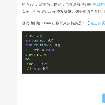
的 VPS ，目前为止稳定，也可以看他们的
在线时
安装，但有 Windows 模板提供。购买前请查看他
这次他们给 91yun 访客带来的特惠是：【
点击购
2
 CPU  
内核
2GB
 DDR3 ECC  
内存
20GB
 SSD RAID
-
10
硬盘
1TB
流量
@
1Gbps
1
IPv4
&
IPv6
Tampa
,
 FL 
机房
月付
6.18
美元