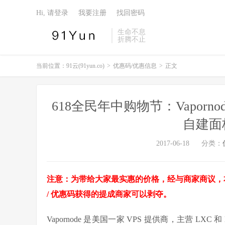
Hi, 请登录
我要注册
找回密码
生命不息
折腾不止
当前位置：
91云(91yun.co)
>
优惠码/优惠信息
>
正文
618全民年中购物节：Vapornode
自建面板
2017-06-18
分类：
注意：为带给大家最实惠的价格，经与商家商议，本次
/ 优惠码获得的提成商家可以剥夺。
Vapornode 是美国一家 VPS 提供商，主营 L