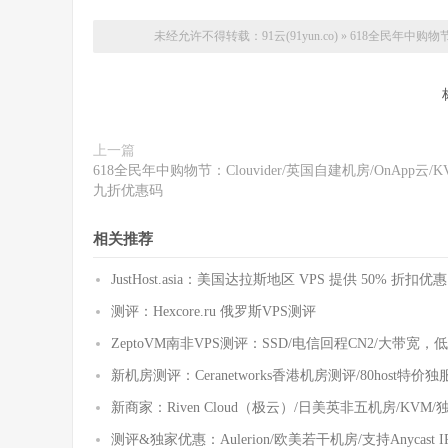
未经允许不得转载：
91云(91yun.co)
»
618全民年中购物节：V
上一篇
618全民年中购物节：Clouvider/英国自建机房/OnApp云/K
九折优惠码
相关推荐
JustHost.asia：美国达拉斯地区 VPS 提供 50% 折扣优惠
测评：Hexcore.ru 俄罗斯VPS测评
ZeptoVM南非VPS测评：SSD/电信回程CN2/大带宽
新机房测评：Ceranetworks香港机房测评/80host
新商家：Riven Cloud（极云）/日美英非五机房/KV
测评&独家优惠：Aulerion/欧美若干机房/支持Anycast