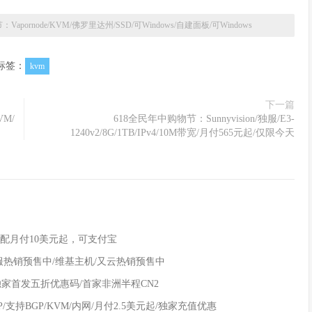
apornode/KVM/佛罗里达州/SSD/可Windows/自建面板/可Windows
标签：
kvm
下一篇
VM/
618全民年中购物节：Sunnyvision/独服/E3-
1240v2/8G/1TB/IPv4/10M带宽/月付565元起/仅限今天
，低配月付10美元起，可支付宝
特价独服热销预售中/维基主机/又云热销预售中
M/独家首发五折优惠码/首家非洲半程CN2
 IP/支持BGP/KVM/内网/月付2.5美元起/独家充值优惠