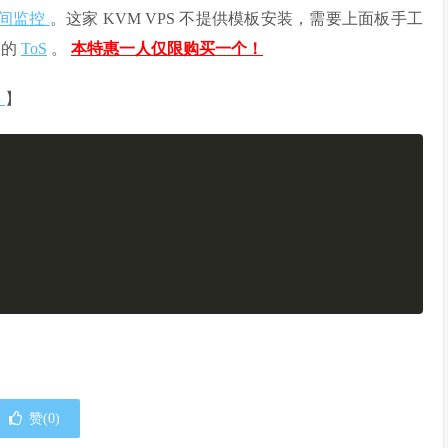
间监控
。这家 KVM VPS 不提供模板安装，需要上面板手工
们的
ToS
。
本特惠一人仅限购买一个！
买
】
赞(
0
)