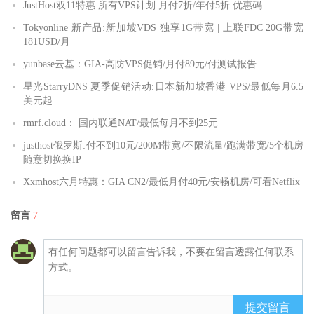
JustHost双11特惠:所有VPS计划 月付7折/年付5折 优惠码
Tokyonline 新产品:新加坡VDS 独享1G带宽 | 上联FDC 20G带宽
181USD/月
yunbase云基：GIA-高防VPS促销/月付89元/付测试报告
星光StarryDNS 夏季促销活动:日本新加坡香港 VPS/最低每月6.5
美元起
rmrf.cloud： 国内联通NAT/最低每月不到25元
justhost俄罗斯:付不到10元/200M带宽/不限流量/跑满带宽/5个机房
随意切换换IP
Xxmhost六月特惠：GIA CN2/最低月付40元/安畅机房/可看Netflix
留言
7
提交留言