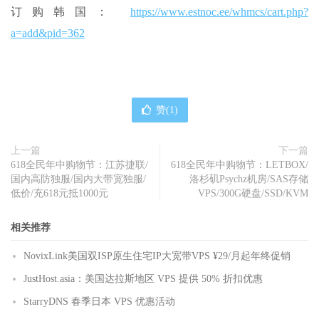
订购韩国：
https://www.estnoc.ee/whmcs/cart.php?
a=add&pid=362
赞(
1
)
上一篇
下一篇
618全民年中购物节：江苏捷联/
618全民年中购物节：LETBOX/
国内高防独服/国内大带宽独服/
洛杉矶Psychz机房/SAS存储
低价/充618元抵1000元
VPS/300G硬盘/SSD/KVM
相关推荐
NovixLink美国双ISP原生住宅IP大宽带VPS ¥29/月起年终促销
JustHost.asia：美国达拉斯地区 VPS 提供 50% 折扣优惠
StarryDNS 春季日本 VPS 优惠活动