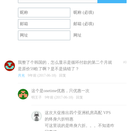
昵称 (必填)
邮箱 (必填)
网址
我整了个韩国的，怎么显示是循环付款的第二个月就
#0
是原价59欧了啊？是不是搞错了？
月光
9年前 (2017-06-18)
回复
这个是onetime优惠，只优惠一次
明王子
9年前 (2017-06-18)
回复
这次大促推出四个亚洲机房高配 VPS
的终身六折特惠
可这里说的是终身六折。。。不知道咋