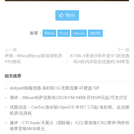
赞(
0
)
标签：
80host
Krypt
vmware
洛杉矶
上一篇
下一篇
评测：80host的krypt新加坡机房
KVMLA香港沙田补货/8.5折优惠
VPS测试
码/9折内存双倍优惠码/3M带宽
相关推荐
dedipath独服优惠:洛杉矶/1G无限流量/4T硬盘/5IP
测评：80host/哈萨克斯坦CN2/KVM/100M/月付699元起/可支付宝
优惠信息：CenTex/洛杉矶/OpenVZ/年付7.5刀起/洛杉矶、达拉斯
机房/玩具机
壕评：CTClouds/天翼云（国际版）/G口/新加坡/CN2/测评/询价价
格带宽每Mb30美元