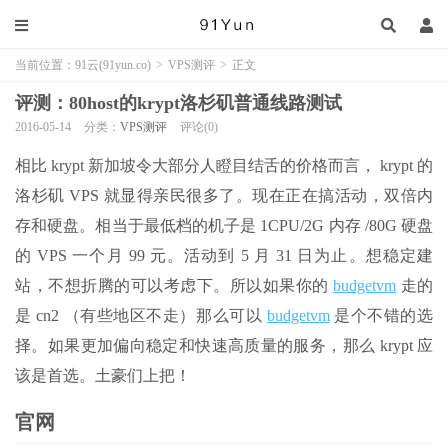
当前位置：
91云(91yun.co)
>
VPS测评
>
正文
评测：80host的krypt洛杉矶普通线路测试
2016-05-14
分类：
VPS测评
评论(0)
相比 krypt 新加坡令大部分人瞪目结舌的价格而言， krypt 的
洛杉矶 VPS 就显得亲民很多了。现在正在搞活动，双倍内
存和硬盘。相当于最低档的机子是 1CPU/2G 内存 /80G 硬盘
的 VPS 一个月 99 元。活动到 5 月 31 日为止。想稳定建
站，不想折腾的可以考虑下。所以如果你的
budgetvm
走的
是 cn2 （有些地区不走）那么可以
budgetvm
是个不错的选
择。如果更加偏向稳定和快速高质量的服务，那么 krypt 应
该是首选。土豪们上把！
官网