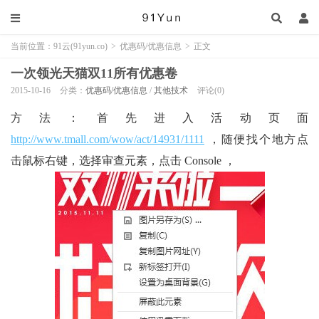
当前位置：
91云(91yun.co)
>
优惠码/优惠信息
>
正文
一次领光天猫双11所有优惠卷
2015-10-16
分类：
优惠码/优惠信息
/
其他技术
评论(0)
方法：首先进入活动页面
http://www.tmall.com/wow/act/14931/1111
，随便找个地方点
击鼠标右键，选择审查元素，点击 Console ，