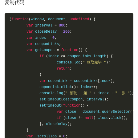
复制代码
(
function
(
window
,
 document
,
undefined
)
{
var
 interval 
=
800
;
var
 closeDelay 
=
200
;
var
 index 
=
0
;
var
 couponLinks
;
var
 getCoupon 
=
function
()
{
if
(
index 
>=
 couponLinks
.
length
)
{
                      console
.
log
(
" 领取完毕 "
);
return
;
}
var
 coponLink 
=
 couponLinks
[
index
];
              coponLink
.
click
();
 index
++;
              console
.
log
(
" 领取   第 "
+
 index 
+
"  张 "
);
              setTimeout
(
getCoupon
,
 interval
);
              setTimeout
(
function
()
{
var
 close 
=
 document
.
querySelector
(
'.
if
(
close 
!=
null
)
 close
.
click
();
},
 closeDelay
);
}
var
 _scrollTop 
=
0
;