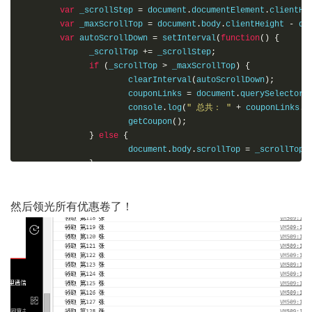
var
 _scrollStep 
=
 document
.
documentElement
.
clientHe
var
 _maxScrollTop 
=
 document
.
body
.
clientHeight 
-
 do
var
 autoScrollDown 
=
 setInterval
(
function
()
{
              _scrollTop 
+=
 _scrollStep
;
if
(
_scrollTop 
>
 _maxScrollTop
)
{
                      clearInterval
(
autoScrollDown
);
                      couponLinks 
=
 document
.
querySelectorA
                      console
.
log
(
" 总共： "
+
 couponLinks
.
l
                      getCoupon
();
}
else
{
                      document
.
body
.
scrollTop 
=
 _scrollTop
;
}
},
500
);
})
(
window
,
 document
);
然后领光所有优惠卷了！