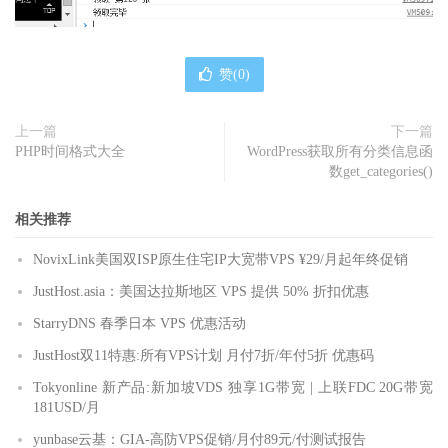
赞(
0
)
上一篇
下一篇
PHP时间格式大全
WordPress获取所有分类信息函
数get_categories()
相关推荐
NovixLink美国双ISP原生住宅IP大宽带VPS ¥29/月起年终促销
JustHost.asia：美国达拉斯地区 VPS 提供 50% 折扣优惠
StarryDNS 春季日本 VPS 优惠活动
JustHost双11特惠:所有VPS计划 月付7折/年付5折 优惠码
Tokyonline 新产品:新加坡VDS 独享1G带宽 | 上联FDC 20G带宽
181USD/月
yunbase云基：GIA-高防VPS促销/月付89元/付测试报告