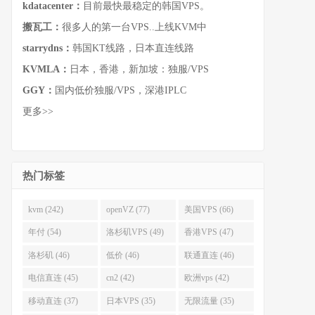
kdatacenter：
目前最快最稳定的韩国VPS。
搬瓦工：
很多人的第一台VPS..上线KVM中
starrydns：
韩国KT线路，日本直连线路
KVMLA：
日本，香港，新加坡：独服/VPS
GGY：
国内低价独服/VPS，深港IPLC
更多>>
热门标签
kvm (242)
openVZ (77)
美国VPS (66)
年付 (54)
洛杉矶VPS (49)
香港VPS (47)
洛杉矶 (46)
低价 (46)
联通直连 (46)
电信直连 (45)
cn2 (42)
欧洲vps (42)
移动直连 (37)
日本VPS (35)
无限流量 (35)