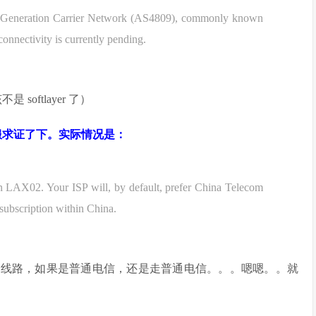
Generation Carrier Network (AS4809), commonly known
nnectivity is currently pending.
oftlayer 了）
向客服求证了下。实际情况是：
LAX02. Your ISP will, by default, prefer China Telecom
ubscription within China.
cn2 线路，如果是普通电信，还是走普通电信。。。嗯嗯。。就