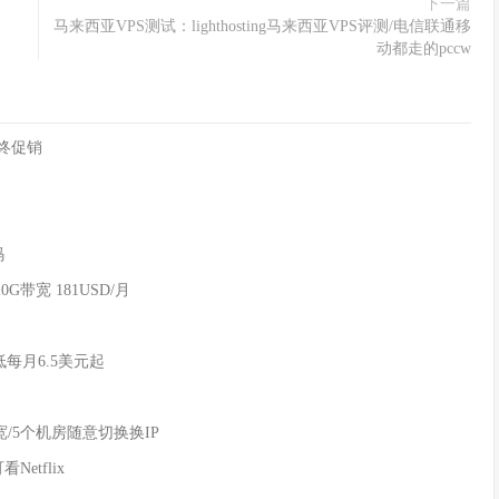
下一篇
马来西亚VPS测试：lighthosting马来西亚VPS评测/电信联通移
动都走的pccw
年终促销
码
20G带宽 181USD/月
低每月6.5美元起
满带宽/5个机房随意切换换IP
Netflix