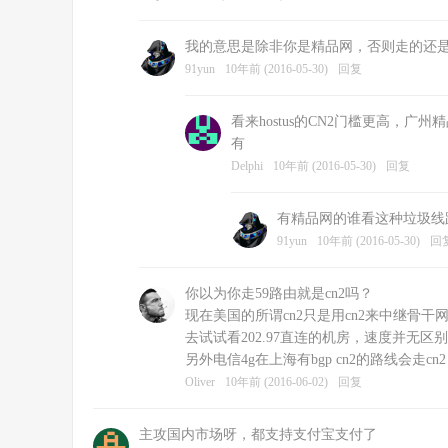
我的意思是除非你是精品网，否则走的还是普通
91yun
10年前 (2016-05-30)
回复
看来hostus的CN2门槛更高，广
有
Delphi
10年前 (2016-05-30)
回复
有精品网的谁看这种垃圾线
91yun
10年前 (2016-05-30)
回
你以为你走59路由就是cn2吗？
现在美国的所谓cn2只是用cn2来中继骨
去试试看202.97直连的机房，速度并无区
另外电信4g在上海有bgp cn2的路线会走cn2
Oliver
10年前 (2016-06-02)
回复
主攻国内市场呀，都支持支付宝支付了