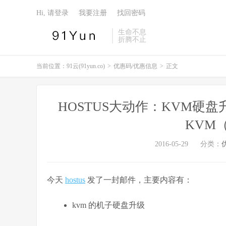
Hi, 请登录
我要注册
找回密码
生命不息
折腾不止
当前位置：
91云(91yun.co)
>
优惠码/优惠信息
>
正文
HOSTUS大动作：KVM硬盘
KVM（非
2016-05-29
分类：
今天
hostus
发了一封邮件，主要内容有：
kvm 的机子硬盘升级