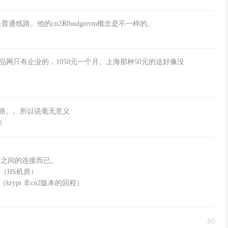
线路。他的cn2和budgetvm概念是不一样的。
州精品网只有企业的，1050元一个月。上海那种50元的这好像没
路。。所以说毫无意义
复
干网之间的连接而已。
别（HS机房）
（krypt 非cn2版本的回程）
#0