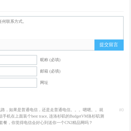
提交留言
昵称 (必填)
邮箱 (必填)
网址
#0
n2线路，如果是普通电信，还是走普通电信。。。嗯嗯。。就
上面装个best trace, 连洛杉矶的BudgetVM洛杉矶测
的套餐，你觉得电信会好心到送你一个CN2精品网吗？