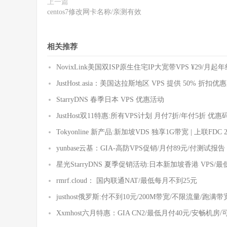
上一篇
centos7修改网卡名称/亲测有效
相关推荐
NovixLink美国双ISP原生住宅IP大宽带VPS ¥29/月起
JustHost.asia：美国达拉斯地区 VPS 提供 50% 折扣优惠
StarryDNS 春季日本 VPS 优惠活动
JustHost双11特惠:所有VPS计划 月付7折/年付5折 优惠
Tokyonline 新产品:新加坡VDS 独享1G带宽 | 上联FDC 
yunbase云基：GIA-高防VPS促销/月付89元/付测试报告
星光StarryDNS 夏季促销活动:日本新加坡香港 VPS/最
rmrf.cloud： 国内联通NAT/最低每月不到25元
justhost俄罗斯:付不到10元/200M带宽/不限流量/跑
Xxmhost六月特惠：GIA CN2/最低月付40元/安畅机房/可看