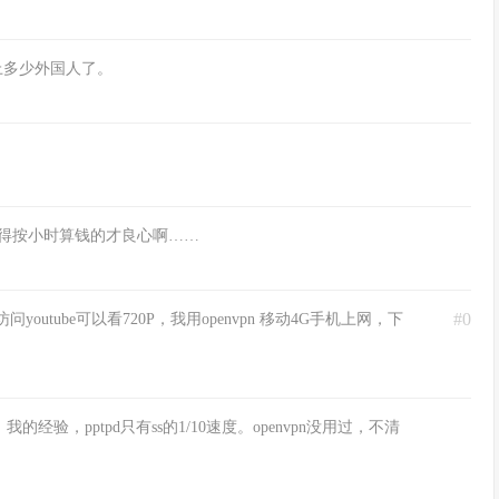
上多少外国人了。
我觉得按小时算钱的才良心啊……
#0
问youtube可以看720P，我用openvpn 移动4G手机上网，下
经验，pptpd只有ss的1/10速度。openvpn没用过，不清