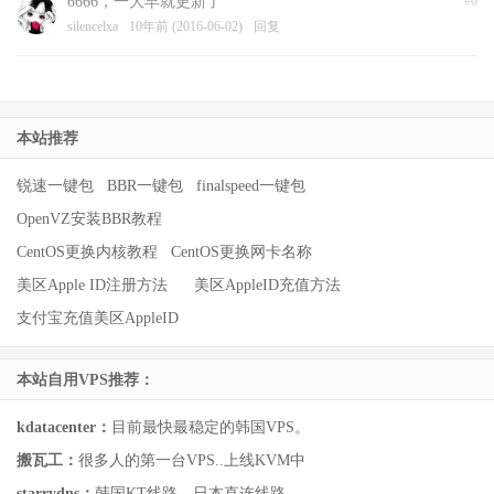
6666，一大早就更新了
#0
silencelxa
10年前 (2016-06-02)
回复
本站推荐
锐速一键包
BBR一键包
finalspeed一键包
OpenVZ安装BBR教程
CentOS更换内核教程
CentOS更换网卡名称
美区Apple ID注册方法
美区AppleID充值方法
支付宝充值美区AppleID
本站自用VPS推荐：
kdatacenter：
目前最快最稳定的韩国VPS。
搬瓦工：
很多人的第一台VPS..上线KVM中
starrydns：
韩国KT线路，日本直连线路