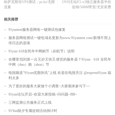
哈萨克斯坦VPS测试：ps.kz/无限
OVH主站E5-v2独立服务器半价
流量
促销/500M带宽/无安装费
相关推荐
91yuntest服务器网络一键测试包修复
服务器网络测试一键包域名更新为www.91yuntest.com/新增不用上
传日志的选项
91yun·618全民年中网购节（剁机节）说明
在哪里找到第一台又好又快又便宜的服务器？91yun · 618 全民年
中网（duo）购（shou）节
电报频道“91yun优惠快讯”上线 欢迎在电报关注 @express91yun 福
利太多
为了更好的服务大家做个小调查~大家都来参与下~~
91yun论坛开启~欢迎大家投稿~问问题~BB~
三网监测公共服务正式上线
91Yun除夕专属促销活动倒计时