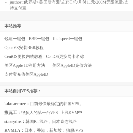
justhost:俄罗斯+美国所有测试IP汇总/月付11元/200M无限流量/支
持支付宝
本站推荐
锐速一键包
BBR一键包
finalspeed一键包
OpenVZ安装BBR教程
CentOS更换内核教程
CentOS更换网卡名称
美区Apple ID注册方法
美区AppleID充值方法
支付宝充值美区AppleID
本站自用VPS推荐：
kdatacenter：
目前最快最稳定的韩国VPS。
搬瓦工：
很多人的第一台VPS..上线KVM中
starrydns：
韩国KT线路，日本直连线路
KVMLA：
日本，香港，新加坡：独服/VPS