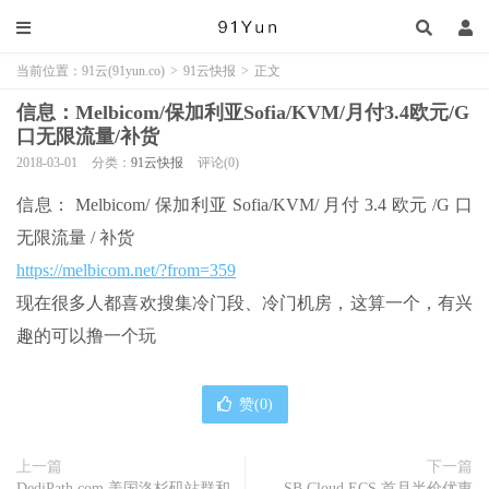
当前位置：
91云(91yun.co)
>
91云快报
>
正文
信息：Melbicom/保加利亚Sofia/KVM/月付3.4欧元/G
口无限流量/补货
2018-03-01
分类：
91云快报
评论(0)
信息： Melbicom/ 保加利亚 Sofia/KVM/ 月付 3.4 欧元 /G 口
无限流量 / 补货
https://melbicom.net/?from=359
现在很多人都喜欢搜集冷门段、冷门机房，这算一个，有兴
趣的可以撸一个玩
赞(
0
)
上一篇
下一篇
DediPath.com 美国洛杉矶站群和
SB Cloud ECS 首月半价优惠