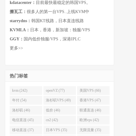
kdatacenter：
目前最快最稳定的韩国VPS。
搬瓦工：
很多人的第一台VPS..上线KVM中
starrydns：
韩国KT线路，日本直连线路
KVMLA：
日本，香港，新加坡：独服/VPS
GGY：
国内低价独服/VPS，深港IPLC
更多>>
热门标签
kvm (242)
openVZ (77)
美国VPS (66)
年付 (54)
洛杉矶VPS (49)
香港VPS (47)
洛杉矶 (46)
低价 (46)
联通直连 (46)
电信直连 (45)
cn2 (42)
欧洲vps (42)
移动直连 (37)
日本VPS (35)
无限流量 (35)