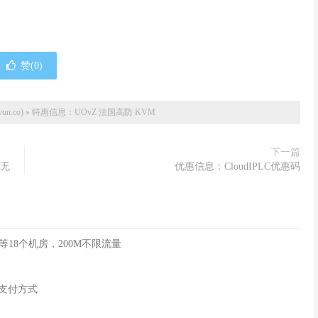
赞(
0
)
un.co)
»
特惠信息：UOvZ 法国高防 KVM
下一篇
M无
优惠信息：CloudIPLC优惠码
俄等18个机房，200M不限流量
币支付方式