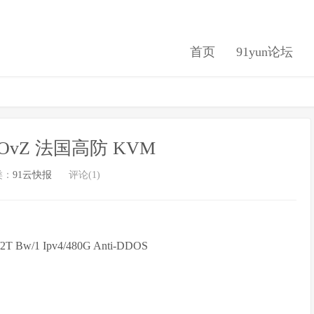
首页
91yun论坛
vZ 法国高防 KVM
类：
91云快报
评论(1)
/2T Bw/1 Ipv4/480G Anti-DDOS