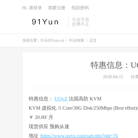
Hi, 请登录
我要注册
找回密码
生命不息
折腾不止
当前位置：
91云(91yun.co)
>
91云快报
>
正文
特惠信息：UO
2018-04-15
分
特惠信息：
UOvZ
法国高防 KVM
KVM 虚拟化 /1 Core/30G Disk/250Mbps (Best effort)
￥ 20.00/ 月
现货供应 预购从速
地址 :
https://www.uovz.com/cart.php?gid=76