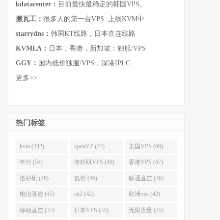
kdatacenter：
目前最快最稳定的韩国VPS。
搬瓦工：
很多人的第一台VPS..上线KVM中
starrydns：
韩国KT线路，日本直连线路
KVMLA：
日本，香港，新加坡：独服/VPS
GGY：
国内低价独服/VPS，深港IPLC
更多>>
热门标签
kvm (242)
openVZ (77)
美国VPS (66)
年付 (54)
洛杉矶VPS (49)
香港VPS (47)
洛杉矶 (46)
低价 (46)
联通直连 (46)
电信直连 (45)
cn2 (42)
欧洲vps (42)
移动直连 (37)
日本VPS (35)
无限流量 (35)