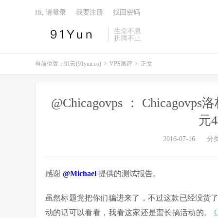
Hi, 请登录
我要注册
找回密码
生命不息
折腾不止
当前位置：
91云(91yun.co)
>
VPS测评
>
正文
@Chicagovps ： Chicagov
元
2016-07-16
分
感谢
@Michael
提供的测试报告。
虽然标题党把你们骗进来了，不过这款已经没货
动的话可以看看，我看这家还是蛮长搞活动的。
C