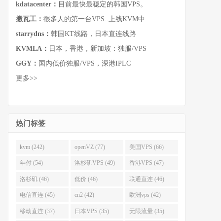
kdatacenter：
目前最快最稳定的韩国VPS。
搬瓦工：
很多人的第一台VPS..上线KVM中
starrydns：
韩国KT线路，日本直连线路
KVMLA：
日本，香港，新加坡：独服/VPS
GGY：
国内低价独服/VPS，深港IPLC
更多>>
热门标签
kvm (242)
openVZ (77)
美国VPS (66)
年付 (54)
洛杉矶VPS (49)
香港VPS (47)
洛杉矶 (46)
低价 (46)
联通直连 (46)
电信直连 (45)
cn2 (42)
欧洲vps (42)
移动直连 (37)
日本VPS (35)
无限流量 (35)