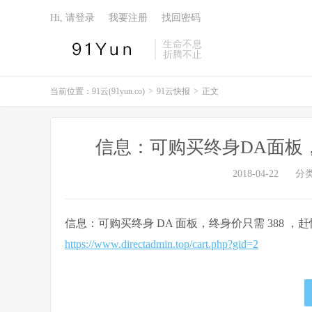
Hi, 请登录
我要注册
找回密码
生命不息
折腾不止
当前位置：
91云(91yun.co)
>
91云快报
>
正文
信息：可购买终身DA面板，
2018-04-22
分
信息：可购买终身 DA 面板，终身价只需 388 ，赶
https://www.directadmin.top/cart.php?gid=2