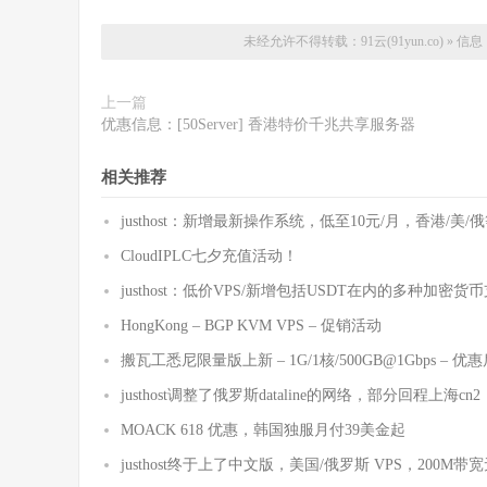
未经允许不得转载：
91云(91yun.co)
»
信息
上一篇
优惠信息：[50Server] 香港特价千兆共享服务器
相关推荐
justhost：新增最新操作系统，低至10元/月，香港/美/
CloudIPLC七夕充值活动！
justhost：低价VPS/新增包括USDT在内的多种加密货
HongKong – BGP KVM VPS – 促销活动
搬瓦工悉尼限量版上新 – 1G/1核/500GB@1Gbps – 优
justhost调整了俄罗斯dataline的网络，部分回程上海cn2
MOACK 618 优惠，韩国独服月付39美金起
justhost终于上了中文版，美国/俄罗斯 VPS，200M