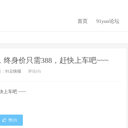
首页
91yun论坛
终身价只需388，赶快上车吧~~~
类：
91云快报
评论(0)
快上车吧 ~~~
赞(
0
)