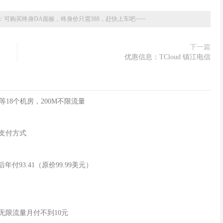
：可购买终身DA面板，终身价只需388，赶快上车吧~~~
下一篇
优惠信息：TCloud 镇江电信
俄等18个机房，200M不限流量
币支付方式
惠后年付93.41（原价99.99美元）
带宽无限流量月付不到10元