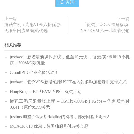
赞(
1
)
上一篇
下一篇
蘑菇主机：高配VDS/八折优惠/
「促销」UOvZ.福建移动-
无限出网流量/建站优选
NAT.KVM 六一儿童节促销
相关推荐
justhost：新增最新操作系统，低至10元/月，香港/美/俄等18个机
房，200M不限流量
CloudIPLC七夕充值活动！
justhost：低价VPS/新增包括USDT在内的多种加密货币支付方式
HongKong – BGP KVM VPS – 促销活动
搬瓦工悉尼限量版上新 – 1G/1核/500GB@1Gbps – 优惠后年付
93.41（原价99.99美元）
justhost调整了俄罗斯dataline的网络，部分回程上海cn2
MOACK 618 优惠，韩国独服月付39美金起