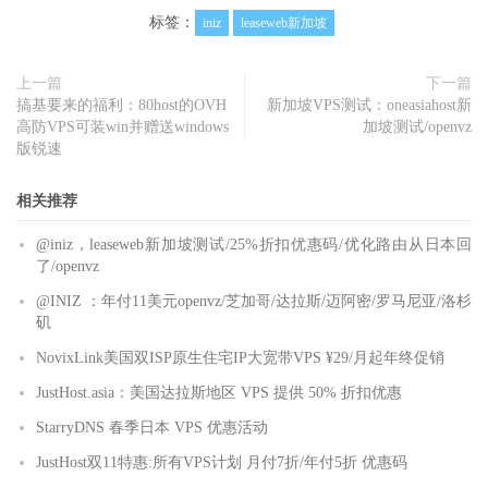
标签：
iniz
leaseweb新加坡
上一篇
下一篇
搞基要来的福利：80host的OVH
新加坡VPS测试：oneasiahost新
高防VPS可装win并赠送windows
加坡测试/openvz
版锐速
相关推荐
@iniz，leaseweb新加坡测试/25%折扣优惠码/优化路由从日本回
了/openvz
@INIZ ：年付11美元openvz/芝加哥/达拉斯/迈阿密/罗马尼亚/洛杉
矶
NovixLink美国双ISP原生住宅IP大宽带VPS ¥29/月起年终促销
JustHost.asia：美国达拉斯地区 VPS 提供 50% 折扣优惠
StarryDNS 春季日本 VPS 优惠活动
JustHost双11特惠:所有VPS计划 月付7折/年付5折 优惠码