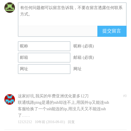
提交留言
昵称 (必填)
邮箱 (必填)
网址
这家好坑,我买的年费亚洲优化要多12刀
#0
联通线路ping是通的ssh却连不上,用国外ip又能连ssh
客服给换了一个ssh能连的ip,用没几天又不能连ssh
了……
12121212
10年前 (2016-09-01)
回复