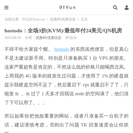
当前位置：
91云(91yun.co)
>
优惠码/优惠信息
>
正文
hostodo：全场3折(KVM)/最低年付24美元/QN机房
2016-08-05
分类：
优惠码/优惠信息
评论(4)
不得不给大家提个醒。
hostodo
的东西虽然便宜，但是真心
不是太建议新手用。特别是只准备购买 1 台 VPS 的朋友。
这家严重超售是肯定的，不然这么低的价格只能喝西北风。
上周我的 4G 版本的就发生过问题，才使用了 1% 的硬盘就
提示我硬盘空间不足了，然后重启下 vps 就重启不了了，只
能发 tk ， tk 过了 1 天多才回我说 node 的空间满了，他们清
了下可以用了。。。
所以如果你把他放重要的网站，或者只准备买一台机子的
话，建议谨慎考虑，否则出了问题 TK 回复速度会让你抓