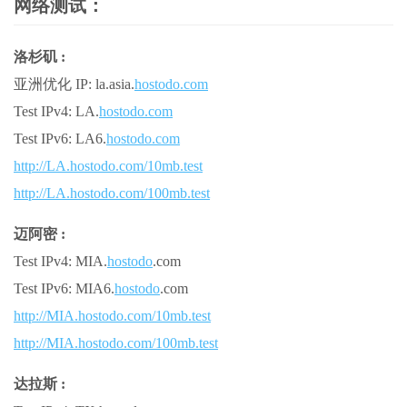
网络测试：
洛杉矶 :
亚洲优化 IP: la.asia.
hostodo.com
Test IPv4: LA.
hostodo.com
Test IPv6: LA6.
hostodo.com
http://LA.hostodo.com/10mb.test
http://LA.hostodo.com/100mb.test
迈阿密 :
Test IPv4: MIA.
hostodo
.com
Test IPv6: MIA6.
hostodo
.com
http://MIA.hostodo.com/10mb.test
http://MIA.hostodo.com/100mb.test
达拉斯 :