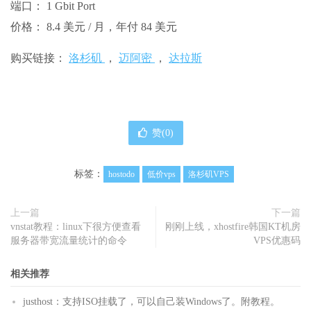
端口： 1 Gbit Port
价格： 8.4 美元 / 月，年付 84 美元
购买链接：
洛杉矶
，
迈阿密
，
达拉斯
赞(
0
)
标签：
hostodo
低价vps
洛杉矶VPS
上一篇
下一篇
vnstat教程：linux下很方便查看
刚刚上线，xhostfire韩国KT机房
服务器带宽流量统计的命令
VPS优惠码
相关推荐
justhost：支持ISO挂载了，可以自己装Windows了。附教程。