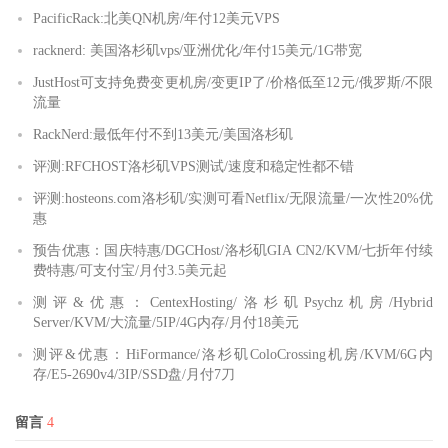
PacificRack:北美QN机房/年付12美元VPS
racknerd: 美国洛杉矶vps/亚洲优化/年付15美元/1G带宽
JustHost可支持免费变更机房/变更IP了/价格低至12元/俄罗斯/不限
流量
RackNerd:最低年付不到13美元/美国洛杉矶
评测:RFCHOST洛杉矶VPS测试/速度和稳定性都不错
评测:hosteons.com洛杉矶/实测可看Netflix/无限流量/一次性20%优
惠
预告优惠：国庆特惠/DGCHost/洛杉矶GIA CN2/KVM/七折年付续
费特惠/可支付宝/月付3.5美元起
测评&优惠：CentexHosting/洛杉矶Psychz机房/Hybrid
Server/KVM/大流量/5IP/4G内存/月付18美元
测评&优惠：HiFormance/洛杉矶ColoCrossing机房/KVM/6G内
存/E5-2690v4/3IP/SSD盘/月付7刀
留言
4