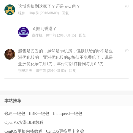
这博客换到这家了？还是 ovz 的？
#0
昵称
10年前 (2016-08-09)
回复
又搬到香港了
轰炸机
10年前 (2016-08-15)
回复
超售是妥妥的，虽然是qn机房，但默认给的ip不是亚
#0
洲优化段的，亚洲优化段的ip貌似不免费给了，说是
亚洲优化ip每月1刀，年付可以打折到每月0.5刀
别里科夫
10年前 (2016-08-05)
回复
本站推荐
锐速一键包
BBR一键包
finalspeed一键包
OpenVZ安装BBR教程
CentOS更换内核教程
CentOS更换网卡名称