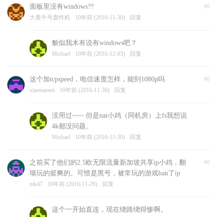
面板里没有windows??
#0
大黄牛号轰炸机
10年前 (2016-11-30)
回复
貌似我木有说有windows吧？
Michael
10年前 (2016-12-03)
回复
这个加tcpspeed，电信速度怎样，能到1080p吗
#0
xiaomaomi
10年前 (2016-11-30)
回复
没用过~~~ 但是nat小鸡（同机房）上fs我想说
4k都没问题。
Michael
10年前 (2016-11-30)
回复
之前买了他们的2.5欧无限流量新加坡共享ip小鸡，翻
#0
墙玩的挺爽的。可惜是黑号，被常玩的游戏ban了ip
mk47
10年前 (2016-11-29)
回复
这个一开始直连，现在绕路绕得惨啊。