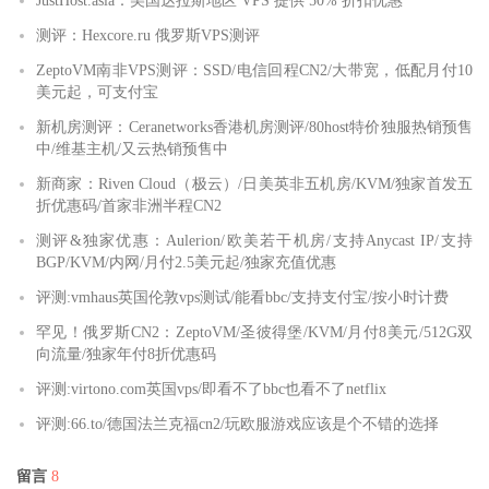
JustHost.asia：美国达拉斯地区 VPS 提供 50% 折扣优惠
测评：Hexcore.ru 俄罗斯VPS测评
ZeptoVM南非VPS测评：SSD/电信回程CN2/大带宽，低配月付10
美元起，可支付宝
新机房测评：Ceranetworks香港机房测评/80host特价独服热销预售
中/维基主机/又云热销预售中
新商家：Riven Cloud（极云）/日美英非五机房/KVM/独家首发五
折优惠码/首家非洲半程CN2
测评&独家优惠：Aulerion/欧美若干机房/支持Anycast IP/支持
BGP/KVM/内网/月付2.5美元起/独家充值优惠
评测:vmhaus英国伦敦vps测试/能看bbc/支持支付宝/按小时计费
罕见！俄罗斯CN2：ZeptoVM/圣彼得堡/KVM/月付8美元/512G双
向流量/独家年付8折优惠码
评测:virtono.com英国vps/即看不了bbc也看不了netflix
评测:66.to/德国法兰克福cn2/玩欧服游戏应该是个不错的选择
留言
8