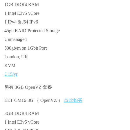
1GB DDR4 RAM
1 Intel E3v5 vCore
1 IPv4 & /64 IPv6
45gb RAID Protected Storage
Unmanaged
500gb/m on 1Gbit Port
London, UK
KVM
£ 15/yr
另有 3GB OpenVZ 套餐
LET-CM16-3G （ OpenVZ ）
点此购买
3GB DDR4 RAM
1 Intel E3v5 vCore