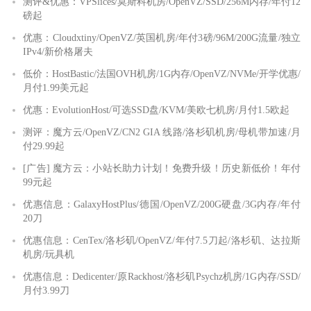
测评&优惠：VPSlices/莫斯科机房/OpenVZ/SSD/256M内存/年付12
磅起
优惠：Cloudxtiny/OpenVZ/英国机房/年付3磅/96M/200G流量/独立
IPv4/新价格屠夫
低价：HostBastic/法国OVH机房/1G内存/OpenVZ/NVMe/开学优惠/
月付1.99美元起
优惠：EvolutionHost/可选SSD盘/KVM/美欧七机房/月付1.5欧起
测评：魔方云/OpenVZ/CN2 GIA 线路/洛杉矶机房/母机带加速/月
付29.99起
[广告] 魔方云：小站长助力计划！免费升级！历史新低价！年付
99元起
优惠信息：GalaxyHostPlus/德国/OpenVZ/200G硬盘/3G内存/年付
20刀
优惠信息：CenTex/洛杉矶/OpenVZ/年付7.5刀起/洛杉矶、达拉斯
机房/玩具机
优惠信息：Dedicenter/原Rackhost/洛杉矶Psychz机房/1G内存/SSD/
月付3.99刀