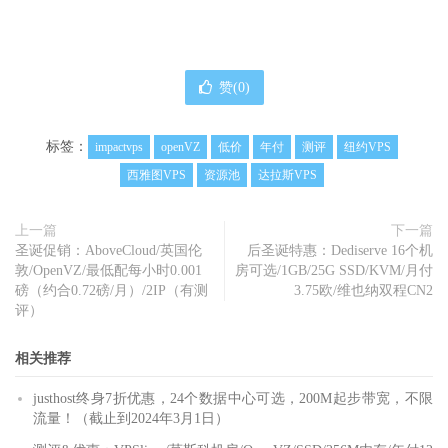
赞(
0
)
标签：
impactvps
openVZ
低价
年付
测评
纽约VPS
西雅图VPS
资源池
达拉斯VPS
上一篇
下一篇
圣诞促销：AboveCloud/英国伦
后圣诞特惠：Dediserve 16个机
敦/OpenVZ/最低配每小时0.001
房可选/1GB/25G SSD/KVM/月付
磅（约合0.72磅/月）/2IP（有测
3.75欧/维也纳双程CN2
评）
相关推荐
justhost终身7折优惠，24个数据中心可选，200M起步带宽，不限
流量！（截止到2024年3月1日）