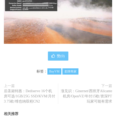
赞(
0
)
标签：
BuyVM
老牌商家
上一篇
下一篇
后圣诞特惠：Dediserve 16个机
涨见识：Ginernet/西班牙Alicante
房可选/1GB/25G SSD/KVM/月付
机房/OpenVZ/年付15欧/资深PT
3.75欧/维也纳双程CN2
玩家可能有需求
相关推荐