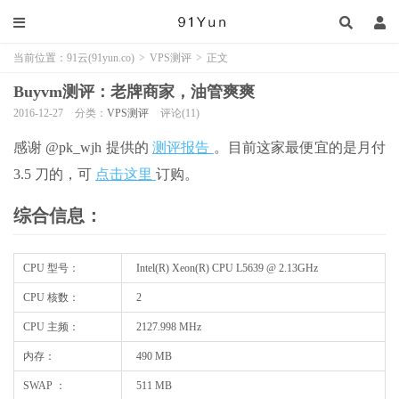
当前位置：
91云(91yun.co)
>
VPS测评
>
正文
Buyvm测评：老牌商家，油管爽爽
2016-12-27
分类：
VPS测评
评论(11)
感谢 @pk_wjh 提供的
测评报告
。目前这家最便宜的是月付
3.5 刀的，可
点击这里
订购。
综合信息：
CPU 型号：
Intel(R) Xeon(R) CPU L5639 @ 2.13GHz
CPU 核数：
2
CPU 主频：
2127.998 MHz
内存：
490 MB
SWAP ：
511 MB