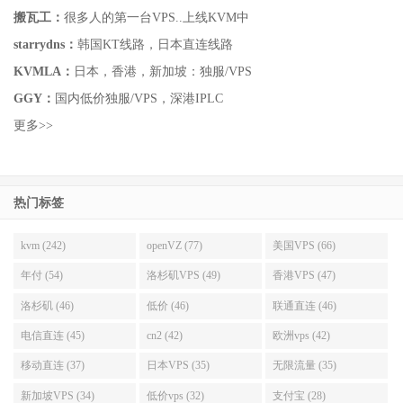
12/27/2016 19:59
搬瓦工：
很多人的第一台VPS..上线KVM中
Josh Ma
starrydns：
韩国KT线路，日本直连线路
Client
Hello,
KVMLA：
日本，香港，新加坡：独服/VPS
GGY：
国内低价独服/VPS，深港IPLC
Seriously, this is the most unhelpful support system I have
ever encountered. I have read your TOS, and I still don’t
更多>>
know why. Now will you tell me or what? I’m getting
impatient.
If you don’t, I will have to report you to buyvm because
热门标签
they are paying you for nothing, since you don’t provide
support.
kvm (242)
openVZ (77)
美国VPS (66)
Best regards,
年付 (54)
洛杉矶VPS (49)
香港VPS (47)
12/27/2016 20:24
洛杉矶 (46)
低价 (46)
联通直连 (46)
Val Raulet
电信直连 (45)
cn2 (42)
欧洲vps (42)
Staff
Your misunderstanding is unfortunate, but the reason we
移动直连 (37)
日本VPS (35)
无限流量 (35)
require you to tell us what policy you were in violation of
新加坡VPS (34)
低价vps (32)
支付宝 (28)
is to ensure that you have actually taken the time to read