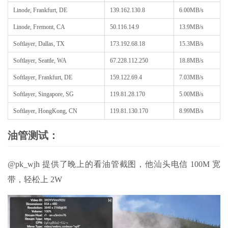
Linode, Frankfurt, DE
139.162.130.8
6.00MB/s
Linode, Fremont, CA
50.116.14.9
13.9MB/s
Softlayer, Dallas, TX
173.192.68.18
15.3MB/s
Softlayer, Seattle, WA
67.228.112.250
18.8MB/s
Softlayer, Frankfurt, DE
159.122.69.4
7.03MB/s
Softlayer, Singapore, SG
119.81.28.170
5.00MB/s
Softlayer, HongKong, CN
119.81.130.170
8.99MB/s
油管测试：
@pk_wjh 提供了晚上的看油管截图，他汕头电信 100M 宽
带，轻松上 2W