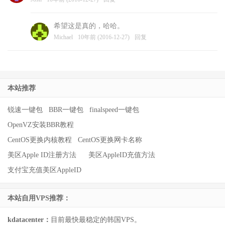
Hello Josh. Please take the time to fully read our Terms of
Service – once you have done so and can tell us why the
希望这是真的，哈哈。
order was declined, we’ll provide further instruction on
Michael
10年前 (2016-12-27)
回复
how to proceed.
12/27/2016 16:40
Josh Ma
Client
本站推荐
Hello,
I don’t know why the order was declined. This is my first
锐速一键包
BBR一键包
finalspeed一键包
order with you. I would think you should know why since
OpenVZ安装BBR教程
you represent buyvm.
CentOS更换内核教程
CentOS更换网卡名称
Best regards,
美区Apple ID注册方法
美区AppleID充值方法
12/27/2016 17:05
支付宝充值美区AppleID
Val Raulet
Staff
本站自用VPS推荐：
Yes, I do know why. Once you have taken the time to read
our policies, you will know this answer as well.
kdatacenter：
目前最快最稳定的韩国VPS。