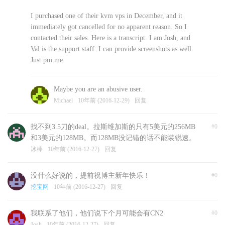
I purchased one of their kvm vps in December, and it
immediately got cancelled for no apparent reason. So I
contacted their sales. Here is a transcript. I am Josh, and
Val is the support staff. I can provide screenshots as well.
Just pm me.
12/27/2016 06:35
Maybe you are an abusive user.
Josh Ma
Client
Michael
10年前 (2016-12-29)
回复
Hello,
找不到3.5刀的deal。拉斯维加斯的只有5美元的256MB
#0
I just purchased a kvm vps in the Las Vegas data center,
和3美元的128MB。而128MB没记错的话不能装锐速。
but it has been canceled.
冰棒
10年前 (2016-12-27)
回复
Why? Why have I not been notified of the reason?
没什么好说的，提前祝博主新年快乐！
#0
Best regards,
挖宝网
10年前 (2016-12-27)
回复
12/27/2016 06:40
Val Raulet
我联系了他们，他们说下个月可能会有CN2
#0
Staff
Josh
10年前 (2016-12-27)
回复