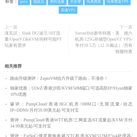
标签：
pccw
低延迟
单向流量
大水管
马来西亚
马来西亚VPS
高速VPS
上一篇
下一篇
涨见识：Slask DC/波兰/10T流
ServerHub新年特惠：美、德六
量/OpenVZ&KVM/同样可能PT
机房/125G存储型OpenVZ VPS/
玩家有需求
年付10.5刀（12.31截止）/另有
独服特惠
相关推荐
路由升级测评：ZeptoVM伯力升级了路由，不涨价！
独家优惠：UOvZ/香港沙田/KVM/50M端口/可选高防IP/91yun独家
10%优惠
壕评：PumpCloud/香港HGC机房/100M口/无限流量/动态
IP+DDNS/月付59.99美元起/可支付宝
测评：PumpCloud/香港WTT机房/三网直连/6T流量起/KVM/月付
34.99美元起/可支付宝
测评：EstNoC/俄罗斯海参崴/VTC机房/KVM/512M/E5v4处理器/