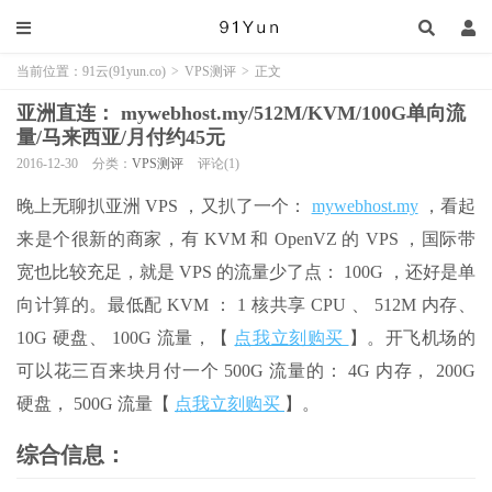
当前位置：
91云(91yun.co)
>
VPS测评
>
正文
亚洲直连： mywebhost.my/512M/KVM/100G单向流
量/马来西亚/月付约45元
2016-12-30
分类：
VPS测评
评论(1)
晚上无聊扒亚洲 VPS ，又扒了一个：
mywebhost.my
，看起
来是个很新的商家，有 KVM 和 OpenVZ 的 VPS ，国际带
宽也比较充足，就是 VPS 的流量少了点： 100G ，还好是单
向计算的。最低配 KVM ： 1 核共享 CPU 、 512M 内存、
10G 硬盘、 100G 流量，【
点我立刻购买
】。开飞机场的
可以花三百来块月付一个 500G 流量的： 4G 内存， 200G
硬盘， 500G 流量【
点我立刻购买
】。
综合信息：