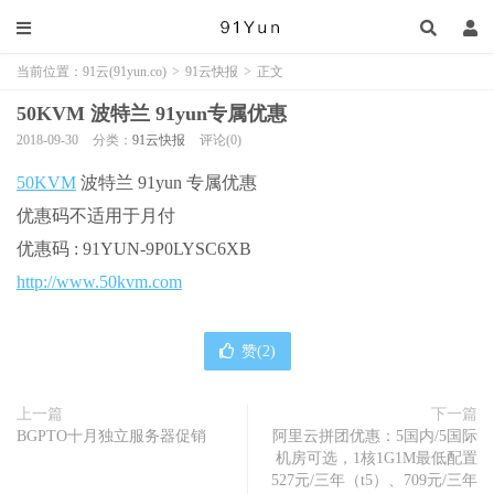
当前位置：
91云(91yun.co)
>
91云快报
>
正文
50KVM 波特兰 91yun专属优惠
2018-09-30
分类：
91云快报
评论(0)
50KVM
波特兰 91yun 专属优惠
优惠码不适用于月付
优惠码 : 91YUN-9P0LYSC6XB
http://www.50kvm.com
赞(
2
)
上一篇
下一篇
BGPTO十月独立服务器促销
阿里云拼团优惠：5国内/5国际
机房可选，1核1G1M最低配置
527元/三年（t5）、709元/三年