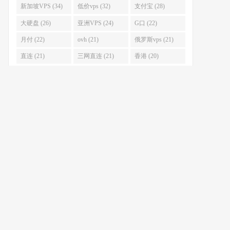
新加坡VPS (34)
低价vps (32)
支付宝 (28)
大硬盘 (26)
亚洲VPS (24)
G口 (22)
月付 (22)
ovh (21)
俄罗斯vps (21)
直连 (21)
三网直连 (21)
香港 (20)
不限流量 (20)
xen (19)
新加坡 (18)
联系我
订阅我的Twitter