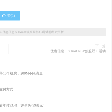
赞(
1
)
»
优惠信息:50kvm全场八五折/C3除迷你外六五折
下一篇
优惠信息：80host NCP独服双11活动
俄等18个机房，200M不限流量
币支付方式
惠后年付93.41（原价99.99美元）