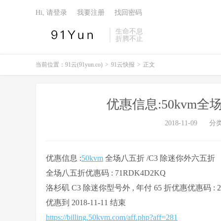
Hi, 请登录
我要注册
找回密码
生命不息
折腾不止
当前位置：
91云(91yun.co)
>
91云快报
>
正文
优惠信息:50kvm
2018-11-09
分
优惠信息 :
50kvm
全场八五折 /C3 除迷你外六五折
全场八五折优惠码 : 71RDK4D2KQ
洛杉矶 C3 除迷你型号外 , 年付 65 折优惠优惠码 : 2
优惠到 2018-11-11 结束
https://billing.50kvm.com/aff.php?aff=281