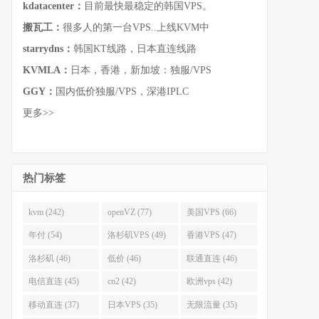
kdatacenter：
目前最快最稳定的韩国VPS。
搬瓦工：
很多人的第一台VPS..上线KVM中
starrydns：
韩国KT线路，日本直连线路
KVMLA：
日本，香港，新加坡：独服/VPS
GGY：
国内低价独服/VPS，深港IPLC
更多>>
热门标签
kvm (242)
openVZ (77)
美国VPS (66)
年付 (54)
洛杉矶VPS (49)
香港VPS (47)
洛杉矶 (46)
低价 (46)
联通直连 (46)
电信直连 (45)
cn2 (42)
欧洲vps (42)
移动直连 (37)
日本VPS (35)
无限流量 (35)