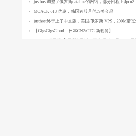
justhost调整了俄罗斯dataline的网络，部分回程上海cn2
MOACK 618 优惠，韩国独服月付39美金起
justhost终于上了中文版，美国/俄罗斯 VPS，200M
【GigsGigsCloud – 日本CN2/CTG 新套餐】
justhost:俄罗斯+美国所有测试IP汇总/月付11元/200
留言
抢沙发