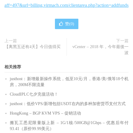
aff=497&url=billing.virmach.com/clientarea.php?action=addfunds
赞(
0
)
上一篇
下一篇
【离黑五还有4天】今日值得买
vCenter – 2018 年，今年最後一
波
相关推荐
justhost：新增最新操作系统，低至10元/月，香港/美/俄等18个机
房，200M不限流量
CloudIPLC七夕充值活动！
justhost：低价VPS/新增包括USDT在内的多种加密货币支付方式
HongKong – BGP KVM VPS – 促销活动
搬瓦工悉尼限量版上新 – 1G/1核/500GB@1Gbps – 优惠后年付
93.41（原价99.99美元）