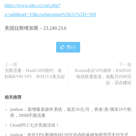
https://www.gke.cc/cart.php?
a=add&pid=35&configoption%5B31%5D=509
美国拉斯维加斯 – 23.249.23.6
赞(
1
)
上一篇
下一篇
无限流量：HostEONS纽约、洛
Kvmla东京VPS测评：RAID10/
杉矶KVM VPS，年付21.6美元起
电信联通直连，低配月付80元
起，适合建站
相关推荐
justhost：新增最新操作系统，低至10元/月，香港/美/俄等18个机
房，200M不限流量
CloudIPLC七夕充值活动！
justhost：低价VPS/新增包括USDT在内的多种加密货币支付方式