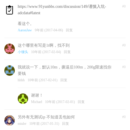
解事情, 谢谢
https://www.91yunbbs.com/discussion/149/谨慎入坑-
#0
同有任何疑问,可向我们查询
adcdata#latest
Adcdata.com
9年前 (2017-05-12)
回复
看这个。
AaronJaw
9年前 (2017-04-06)
回复
这个哪里有写是1t啊，找不到
#0
小馒头
10年前 (2017-02-04)
回复
我就说一下，默认10m，撕逼后100m，200g限速找你
#0
要钱
hhhh
10年前 (2017-02-01)
回复
谢谢！
Michael
10年前 (2017-02-01)
回复
另外有无测试ip 不知道丢包如何
#0
miuler
10年前 (2017-01-31)
回复