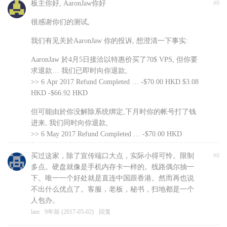
板主你好, AaronJaw你好
#0
很感谢你们的测试,
我们有见关於AaronJaw 你的投诉, 想澄清一下事实:
AaronJaw 於4月5日接洽以特惠价买了70$ VPS, 但你要
求退款… 我们已即时向你退款,
>> 6 Apr 2017 Refund Completed … -$70.00 HKD $3.08
HKD -$66.92 HKD
但可能由於你没解除系统绑定,下月时你的帐号打了钱
进来, 我们同时向你退款,
>> 6 May 2017 Refund Completed … -$70.00 HKD
$3.08 HKD -$66.92 HKD
买过这家，除了宣传端口大点，实际小得可怜。限制
#0
并於系统中说明: Note: please cancel all recurring
多点。硬盘就像是手机内存卡一样的。线路偶尔抽一
payment
下。唯一一个好处就是直连中国跟香港。然而再也说
但经电邮联繫你不果,我们只好把你户口关闭, 以免系
不出什么优点了。客服，老板，秘书，扫地都是一个
统再次自动付款
人包办。
lam
9年前 (2017-05-02)
回复
我们很抱歉未能为你提供服务, 希望 AaronJaw 你能理