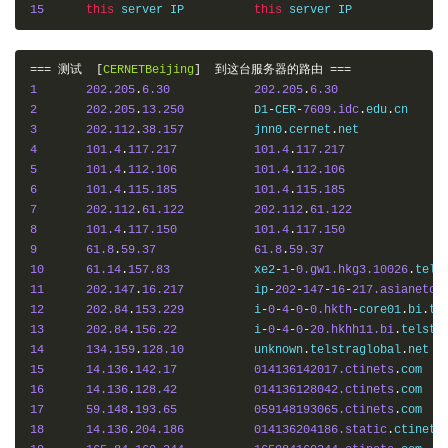
15
this
 server IP   	
this
===
测试
[
CERNETBeijing
]
到这台服务器的路由
===
1
202.205
.
6.30
202.205
.
6.30
2
202.205
.
13.250
  	D1
-
CER
-
7609.idc
.
edu
.
3
202.112
.
38.157
  	jnn0
.
cernet
.
4
101.4
.
117.217
101.4
.
117.217
5
101.4
.
112.106
101.4
.
112.106
6
101.4
.
115.185
101.4
.
115.185
7
202.112
.
61.122
202.112
.
61.122
8
101.4
.
117.150
101.4
.
117.150
9
61.8
.
59.37
61.8
.
59.37
10
61.14
.
157.83
    	xe2
-
1
-
0.gw1.hkg3.10026
.
tels
11
202.147
.
16.217
  	ip
-
202
-
147
-
16
-
217.asianetco
12
202.84
.
153.229
  	i
-
0
-
4
-
0
-
0.hkth
-
core01
.
bi
.
te
13
202.84
.
156.22
   	i
-
0
-
4
-
0
-
20.hkhh11.bi
.
telstr
14
134.159
.
128.10
  	unknown
.
telstraglobal
.
15
14.136
.
142.17
014136142017.ctinets
.
16
14.136
.
128.42
014136128042.ctinets
.
17
59.148
.
193.65
059148193065.ctinets
.
18
14.136
.
204.186
014136204186.static
.
ctinets