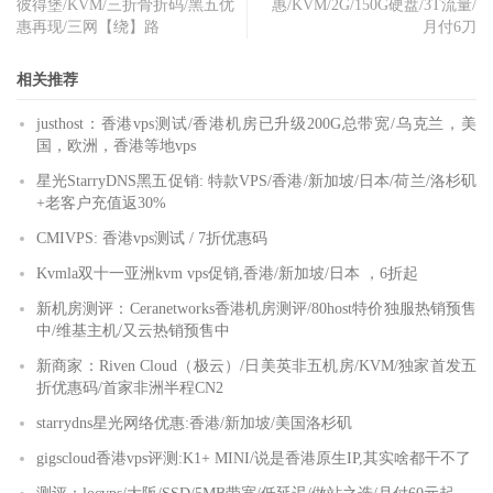
彼得堡/KVM/三折骨折码/黑五优
惠/KVM/2G/150G硬盘/3T流量/
惠再现/三网【绕】路
月付6刀
相关推荐
justhost：香港vps测试/香港机房已升级200G总带宽/乌克兰，美
国，欧洲，香港等地vps
星光StarryDNS黑五促销: 特款VPS/香港/新加坡/日本/荷兰/洛杉矶
+老客户充值返30%
CMIVPS: 香港vps测试 / 7折优惠码
Kvmla双十一亚洲kvm vps促销,香港/新加坡/日本 ，6折起
新机房测评：Ceranetworks香港机房测评/80host特价独服热销预售
中/维基主机/又云热销预售中
新商家：Riven Cloud（极云）/日美英非五机房/KVM/独家首发五
折优惠码/首家非洲半程CN2
starrydns星光网络优惠:香港/新加坡/美国洛杉矶
gigscloud香港vps评测:K1+ MINI/说是香港原生IP,其实啥都干不了