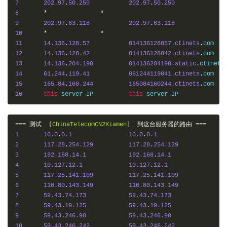
7
202.97
.
50.250
202.97
.
50.250
8
*
*
9
202.97
.
63.118
202.97
.
63.118
10
*
*
11
14.136
.
128.57
014136128057.ctinets
.
12
14.136
.
128.42
014136128042.ctinets
.
13
14.136
.
204.190
014136204190.static
.
ctinets
14
61.244
.
119.41
061244119041.ctinets
.
15
165.84
.
160.244
165084160244.ctinets
.
16
this
 server IP   	
this
===
测试
[
ChinaTelecomCN2Xiamen
]
到这台服务器的路由
===
1
10.0
.
0.1
10.0
.
0.1
2
117.28
.
254.129
117.28
.
254.129
3
192.168
.
14.1
192.168
.
14.1
4
10.127
.
12.1
10.127
.
12.1
5
117.25
.
141.109
117.25
.
141.109
6
110.80
.
143.149
110.80
.
143.149
7
59.43
.
74.173
59.43
.
74.173
8
59.43
.
19.125
59.43
.
19.125
9
59.43
.
246.90
59.43
.
246.90
10
59.43
.
246.242
59.43
.
246.242