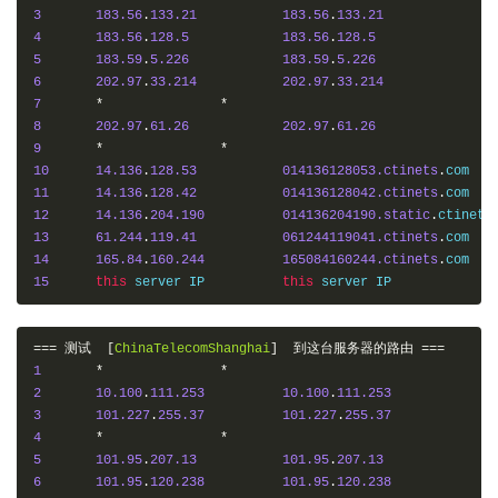
3
183.56
.
133.21
183.56
.
133.21
4
183.56
.
128.5
183.56
.
128.5
5
183.59
.
5.226
183.59
.
5.226
6
202.97
.
33.214
202.97
.
33.214
7
*
*
8
202.97
.
61.26
202.97
.
61.26
9
*
*
10
14.136
.
128.53
014136128053.ctinets
.
11
14.136
.
128.42
014136128042.ctinets
.
12
14.136
.
204.190
014136204190.static
.
ctinets
13
61.244
.
119.41
061244119041.ctinets
.
14
165.84
.
160.244
165084160244.ctinets
.
15
this
 server IP   	
this
===
测试
[
ChinaTelecomShanghai
]
到这台服务器的路由
===
1
*
*
2
10.100
.
111.253
10.100
.
111.253
3
101.227
.
255.37
101.227
.
255.37
4
*
*
5
101.95
.
207.13
101.95
.
207.13
6
101.95
.
120.238
101.95
.
120.238