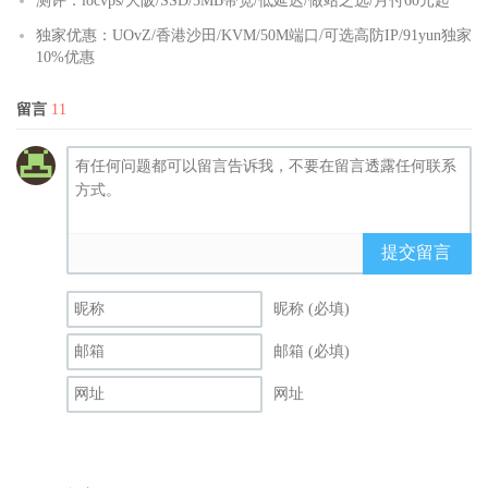
测评：locvps/大阪/SSD/5MB带宽/低延迟/做站之选/月付60元起
独家优惠：UOvZ/香港沙田/KVM/50M端口/可选高防IP/91yun独家
10%优惠
留言
11
提交留言
昵称 (必填)
邮箱 (必填)
网址