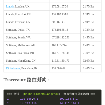
Linode
, London, UK
176.58.107.39
2.17MB/s
Linode, Frankfurt, DE
139.162.130.8
1.39MB/s
Linode, Fremont, CA
50.116.14.9
7.59MB/s
Softlayer, Dallas, TX
173.192.68.18
1.73MB/s
Softlayer, Seattle, WA
67.228.112.250
3.45MB/s
Softlayer, Melbourne, AU
168.1.65.244
15.0MB/s
Softlayer, Sao Paulo, BR
169.57.128.148
2.36MB/s
Softlayer, HongKong, CN
119.81.130.170
92.0MB/s
Digitalocean
, Bengaluru, IN
139.59.0.49
3.40MB/s
Traceroute 路由测试：
===
测试
[
ChinaTelecomGuangzhou
]
到这台服务器的路由
===
1
192.168
.
0.1
192.168
.
0.1
2
14.215
.
116.1
14.215
.
116.1