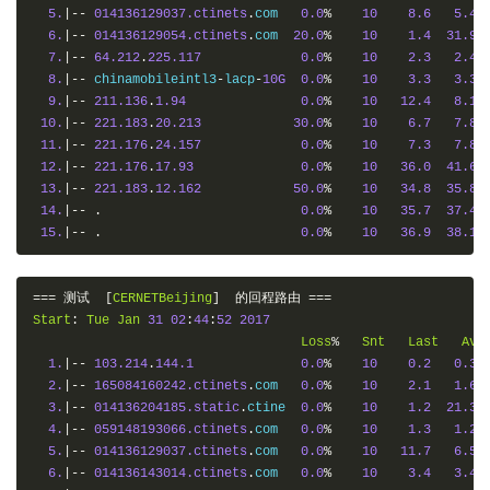
5.
|--
014136129037.ctinets
.
com   
0.0
%
10
8.6
5.4
6.
|--
014136129054.ctinets
.
com  
20.0
%
10
1.4
31.9
7.
|--
64.212
.
225.117
0.0
%
10
2.3
2.4
8.
|--
 chinamobileintl3
-
lacp
-
10G
0.0
%
10
3.3
3.3
9.
|--
211.136
.
1.94
0.0
%
10
12.4
8.1
10.
|--
221.183
.
20.213
30.0
%
10
6.7
7.8
11.
|--
221.176
.
24.157
0.0
%
10
7.3
7.8
12.
|--
221.176
.
17.93
0.0
%
10
36.0
41.6
13.
|--
221.183
.
12.162
50.0
%
10
34.8
35.8
14.
|--
.
0.0
%
10
35.7
37.4
15.
|--
.
0.0
%
10
36.9
38.1
===
测试
[
CERNETBeijing
]
的回程路由
===
Start
:
Tue
Jan
31
02
:
44
:
52
2017
Loss
%
Snt
Last
Avg
1.
|--
103.214
.
144.1
0.0
%
10
0.2
0.3
2.
|--
165084160242.ctinets
.
com   
0.0
%
10
2.1
1.6
3.
|--
014136204185.static
.
ctine  
0.0
%
10
1.2
21.3
4.
|--
059148193066.ctinets
.
com   
0.0
%
10
1.3
1.2
5.
|--
014136129037.ctinets
.
com   
0.0
%
10
11.7
6.5
6.
|--
014136143014.ctinets
.
com   
0.0
%
10
3.4
3.4