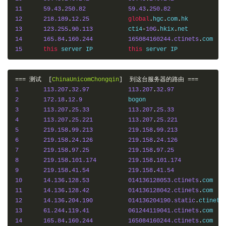
11
59.43
.
250.82
59.43
.
250.82
12
218.189
.
12.25
global
.
hgc
.
com
.
13
123.255
.
90.113
  	cti4
-
10G
.
hkix
.
14
165.84
.
160.244
165084160244.ctinets
.
15
this
 server IP   	
this
===
测试
[
ChinaUnicomChongqin
]
到这台服务器的路由
===
1
113.207
.
32.97
113.207
.
32.97
2
172.18
.
12.9
3
113.207
.
25.33
113.207
.
25.33
4
113.207
.
25.221
113.207
.
25.221
5
219.158
.
99.213
219.158
.
99.213
6
219.158
.
24.126
219.158
.
24.126
7
219.158
.
97.25
219.158
.
97.25
8
219.158
.
101.174
219.158
.
101.174
9
219.158
.
41.54
219.158
.
41.54
10
14.136
.
128.53
014136128053.ctinets
.
11
14.136
.
128.42
014136128042.ctinets
.
12
14.136
.
204.190
014136204190.static
.
ctinets
13
61.244
.
119.41
061244119041.ctinets
.
14
165.84
.
160.244
165084160244.ctinets
.