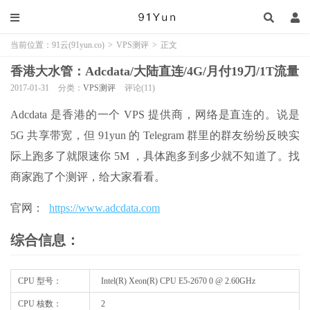
当前位置：
91云(91yun.co)
>
VPS测评
>
正文
香港大水管：Adcdata/大陆直连/4G/月付19刀/1T流量
2017-01-31
分类：
VPS测评
评论(11)
Adcdata 是香港的一个 VPS 提供商，网络是直连的。说是
5G 共享带宽，但 91yun 的 Telegram 群里的群友纷纷反映实
际上跑多了就限速你 5M ，具体跑多到多少就不知道了。找
商家跑了个测评，给大家看看。
官网：
https://www.adcdata.com
综合信息：
CPU 型号：
Intel(R) Xeon(R) CPU E5-2670 0 @ 2.60GHz
CPU 核数：
2