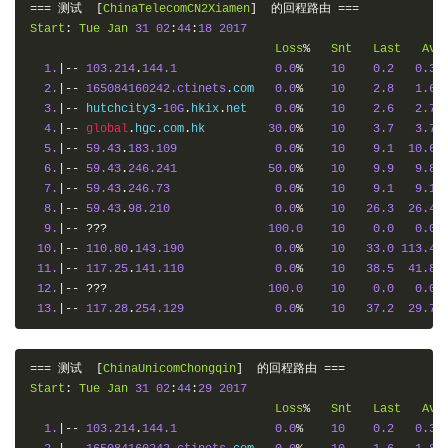
===
测试
[
ChinaTelecomCN2Xiamen
]
的回程路由
===
Start
:
Tue
Jan
31
02
:
44
:
18
2017
Loss
%
Snt
Last
Avg
1.
|--
103.214
.
144.1
0.0
%
10
0.2
0.3
2.
|--
165084160242.ctinets
.
com   
0.0
%
10
2.8
1.6
3.
|--
 hutchcity3
-
10G
.
hkix
.
net    
0.0
%
10
2.6
2.7
4.
|--
global
.
hgc
.
com
.
hk         
30.0
%
10
3.7
3.7
5.
|--
59.43
.
183.109
0.0
%
10
9.1
10.6
6.
|--
59.43
.
246.241
50.0
%
10
9.9
9.8
7.
|--
59.43
.
246.73
0.0
%
10
9.1
9.1
8.
|--
59.43
.
98.210
0.0
%
10
26.3
26.4
9.
|--
???
100.0
10
0.0
0.0
10.
|--
110.80
.
143.190
0.0
%
10
33.0
113.4
11.
|--
117.25
.
141.110
0.0
%
10
38.5
41.8
12.
|--
???
100.0
10
0.0
0.0
13.
|--
117.28
.
254.129
0.0
%
10
37.2
29.7
===
测试
[
ChinaUnicomChongqin
]
的回程路由
===
Start
:
Tue
Jan
31
02
:
44
:
29
2017
Loss
%
Snt
Last
Avg
1.
|--
103.214
.
144.1
0.0
%
10
0.2
0.3