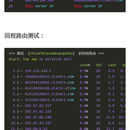
19
165.84
.
160.244
165084160244.ctinets
.
20
this
 server IP   	
this
回程路由测试：
===
测试
[
ChinaTelecomGuangzhou
]
的回程路由
===
Start
:
Tue
Jan
31
02
:
43
:
45
2017
Loss
%
Snt
Last
Avg
1.
|--
103.214
.
144.1
0.0
%
10
0.3
0.3
2.
|--
165084160242.ctinets
.
com   
0.0
%
10
1.5
1.7
3.
|--
061244119042.ctinets
.
com   
0.0
%
10
1.7
1.7
4.
|--
014136204189.static
.
ctine  
0.0
%
10
1.3
1.2
5.
|--
014136129037.ctinets
.
com   
0.0
%
10
8.1
5.1
6.
|--
014136143014.ctinets
.
com   
0.0
%
10
3.4
3.1
7.
|--
202.97
.
62.117
0.0
%
10
4.8
5.0
8.
|--
202.97
.
61.125
0.0
%
10
7.4
7.4
9.
|--
202.97
.
60.198
0.0
%
10
11.0
10.5
10.
|--
202.97
.
33.237
0.0
%
10
9.5
11.9
11.
|--
183.59
.
5.53
0.0
%
10
11.7
10.4