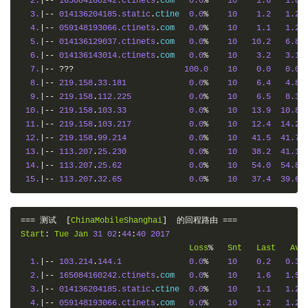
2.
|--
165084160242.ctinets
.
com   
0.0
%
10
1.6
1.8
3.
|--
014136204185.static
.
ctine  
0.0
%
10
1.2
1.2
4.
|--
059148193066.ctinets
.
com   
0.0
%
10
1.1
1.2
5.
|--
014136129037.ctinets
.
com   
0.0
%
10
10.2
6.8
6.
|--
014136143014.ctinets
.
com   
0.0
%
10
3.2
3.1
7.
|--
???
100.0
10
0.0
0.0
8.
|--
219.158
.
33.181
0.0
%
10
6.4
4.8
9.
|--
219.158
.
112.225
0.0
%
10
6.5
8.3
10.
|--
219.158
.
103.33
0.0
%
10
13.9
10.8
11.
|--
219.158
.
103.217
0.0
%
10
12.4
14.2
12.
|--
219.158
.
99.214
0.0
%
10
41.5
41.7
13.
|--
113.207
.
25.230
0.0
%
10
38.2
41.1
14.
|--
113.207
.
25.62
0.0
%
10
54.0
54.8
15.
|--
113.207
.
32.65
0.0
%
10
37.4
39.6
===
测试
[
ChinaMobileShanghai
]
的回程路由
===
Start
:
Tue
Jan
31
02
:
44
:
40
2017
Loss
%
Snt
Last
Avg
1.
|--
103.214
.
144.1
0.0
%
10
0.2
0.3
2.
|--
165084160242.ctinets
.
com   
0.0
%
10
1.6
1.5
3.
|--
014136204185.static
.
ctine  
0.0
%
10
1.1
1.2
4.
|--
059148193066.ctinets
.
com   
0.0
%
10
1.2
1.2