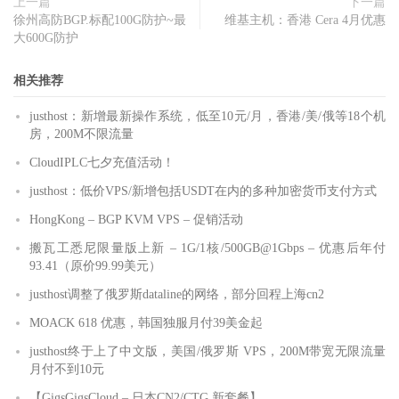
上一篇
下一篇
徐州高防BGP.标配100G防护~最
维基主机：香港 Cera 4月优惠
大600G防护
相关推荐
justhost：新增最新操作系统，低至10元/月，香港/美/俄等18个机
房，200M不限流量
CloudIPLC七夕充值活动！
justhost：低价VPS/新增包括USDT在内的多种加密货币支付方式
HongKong – BGP KVM VPS – 促销活动
搬瓦工悉尼限量版上新 – 1G/1核/500GB@1Gbps – 优惠后年付
93.41（原价99.99美元）
justhost调整了俄罗斯dataline的网络，部分回程上海cn2
MOACK 618 优惠，韩国独服月付39美金起
justhost终于上了中文版，美国/俄罗斯 VPS，200M带宽无限流量
月付不到10元
【GigsGigsCloud – 日本CN2/CTG 新套餐】