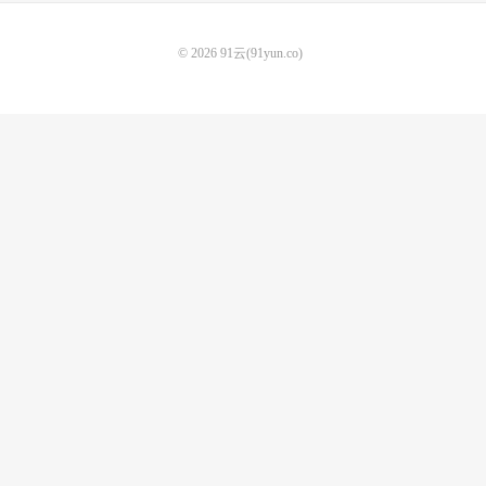
© 2026
91云(91yun.co)