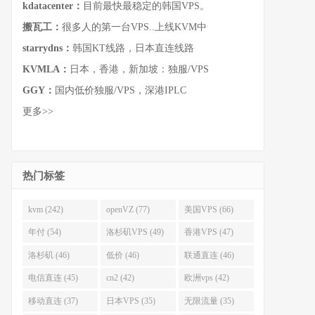
kdatacenter：
目前最快最稳定的韩国VPS。
搬瓦工：
很多人的第一台VPS..上线KVM中
starrydns：
韩国KT线路，日本直连线路
KVMLA：
日本，香港，新加坡：独服/VPS
GGY：
国内低价独服/VPS，深港IPLC
更多>>
热门标签
kvm (242)
openVZ (77)
美国VPS (66)
年付 (54)
洛杉矶VPS (49)
香港VPS (47)
洛杉矶 (46)
低价 (46)
联通直连 (46)
电信直连 (45)
cn2 (42)
欧洲vps (42)
移动直连 (37)
日本VPS (35)
无限流量 (35)