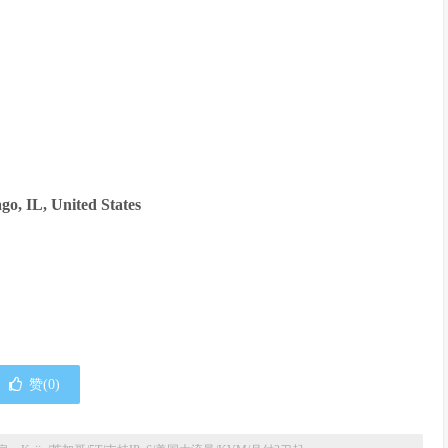
 IL, United States
赞(
0
)