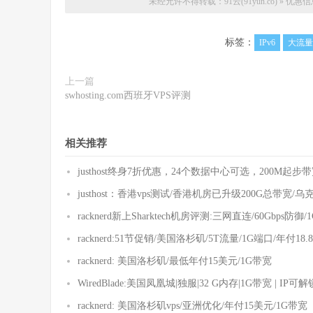
未经允许不得转载：
91云(91yun.co)
»
优惠信息
标签：
IPv6
大流量
上一篇
swhosting.com西班牙VPS评测
相关推荐
justhost终身7折优惠，24个数据中心可选，200M起
justhost：香港vps测试/香港机房已升级200G总带宽
racknerd新上Sharktech机房评测:三网直连/60Gbps防御/1
racknerd:51节促销/美国洛杉矶/5T流量/1G端口/年付18.
racknerd: 美国洛杉矶/最低年付15美元/1G带宽
WiredBlade:美国凤凰城|独服|32 G内存|1G带宽 | IP可
racknerd: 美国洛杉矶vps/亚洲优化/年付15美元/1G带宽