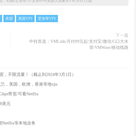
：Kaiju/芝加哥/5T/支持IPv6/美国大流量/KVM/月付3刀起
美国
美国VPS
芝加哥VPS
下一篇
中转首选：VMLink/月付89元起/支付宝/微信/G口大水
管/VMWare/移动线路
步带宽，不限流量！（截止到2024年3月1日）
/乌克兰，美国，欧洲，香港等地vps
Gbps带宽/可看Netflix
88美元
解锁Netflix等本地业务