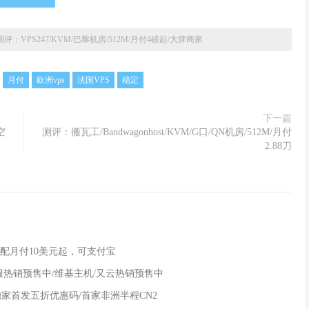
评：VPS247/KVM/巴黎机房/512M/月付4磅起/大牌商家
月付
欧洲vps
法国VPS
稳定
下一篇
空
测评：搬瓦工/Bandwagonhost/KVM/G口/QN机房/512M/月付
2.88刀
，低配月付10美元起，可支付宝
特价独服热销预售中/维基主机/又云热销预售中
M/独家首发五折优惠码/首家非洲半程CN2