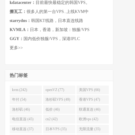
kdatacenter：
目前最快最稳定的韩国VPS。
搬瓦工：
很多人的第一台VPS..上线KVM中
starrydns：
韩国KT线路，日本直连线路
KVMLA：
日本，香港，新加坡：独服/VPS
GGY：
国内低价独服/VPS，深港IPLC
更多>>
热门标签
kvm (242)
openVZ (77)
美国VPS (66)
年付 (54)
洛杉矶VPS (49)
香港VPS (47)
洛杉矶 (46)
低价 (46)
联通直连 (46)
电信直连 (45)
cn2 (42)
欧洲vps (42)
移动直连 (37)
日本VPS (35)
无限流量 (35)