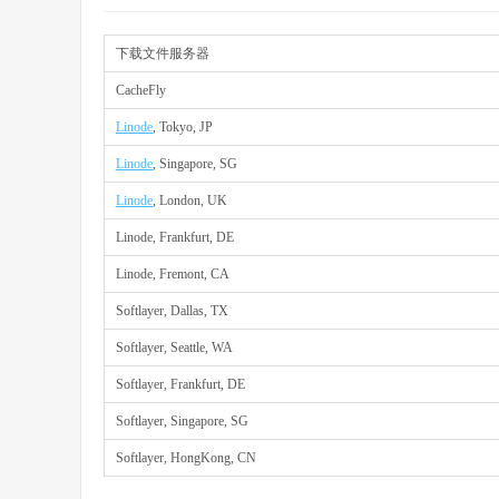
下载文件服务器
CacheFly
Linode
, Tokyo, JP
Linode
, Singapore, SG
Linode
, London, UK
Linode, Frankfurt, DE
Linode, Fremont, CA
Softlayer, Dallas, TX
Softlayer, Seattle, WA
Softlayer, Frankfurt, DE
Softlayer, Singapore, SG
Softlayer, HongKong, CN