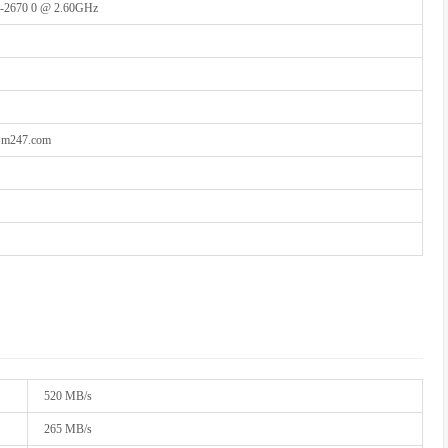
5-2670 0 @ 2.60GHz
47.com
520 MB/s
265 MB/s