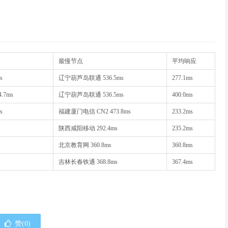
最慢节点
平均响应
s
辽宁葫芦岛联通 536.5ms
277.1ms
.7ms
辽宁葫芦岛联通 536.5ms
400.0ms
s
福建厦门电信 CN2 473.8ms
233.2ms
陕西咸阳移动 292.4ms
235.2ms
北京教育网 360.8ms
360.8ms
吉林长春铁通 368.8ms
367.4ms
赞(
0
)