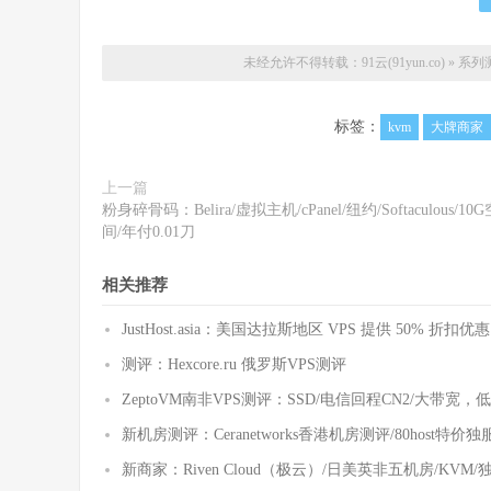
未经允许不得转载：
91云(91yun.co)
»
系列测
标签：
kvm
大牌商家
上一篇
粉身碎骨码：Belira/虚拟主机/cPanel/纽约/Softaculous/10G
间/年付0.01刀
相关推荐
JustHost.asia：美国达拉斯地区 VPS 提供 50% 折扣优惠
测评：Hexcore.ru 俄罗斯VPS测评
ZeptoVM南非VPS测评：SSD/电信回程CN2/大带宽
新机房测评：Ceranetworks香港机房测评/80host
新商家：Riven Cloud（极云）/日美英非五机房/KV