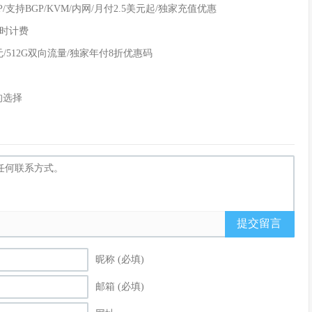
 IP/支持BGP/KVM/内网/月付2.5美元起/独家充值优惠
小时计费
美元/512G双向流量/独家年付8折优惠码
的选择
提交留言
昵称 (必填)
邮箱 (必填)