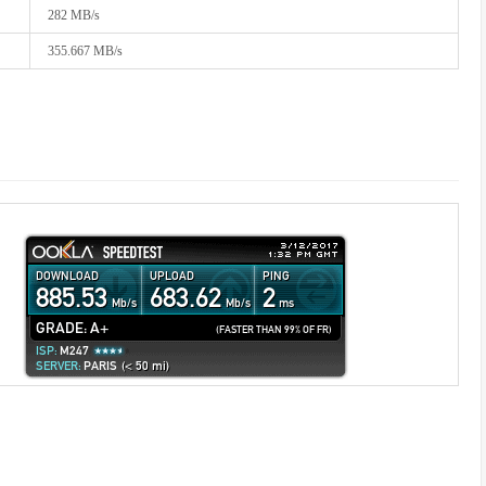
282 MB/s
355.667 MB/s