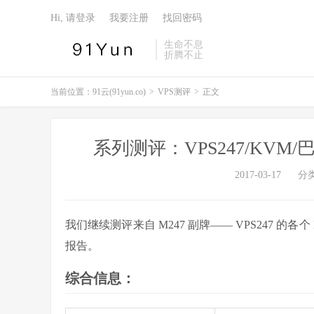
Hi, 请登录
我要注册
找回密码
生命不息
折腾不止
当前位置：
91云(91yun.co)
>
VPS测评
>
正文
系列测评：VPS247/KVM/
2017-03-17
分
我们继续测评来自 M247 副牌—— VPS247 的各
报告。
综合信息：